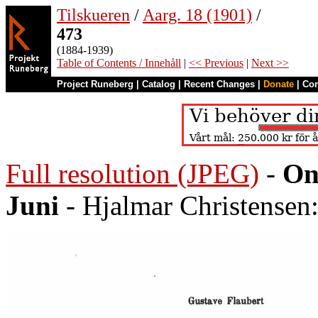
Tilskueren
/
Aarg. 18 (1901)
/
473
(1884-1939)
Table of Contents / Innehåll
|
<< Previous
|
Next >>
Project Runeberg
|
Catalog
|
Recent Changes
|
Donate
|
Co
Full resolution (JPEG)
-
On
Juni
- Hjalmar Christensen: