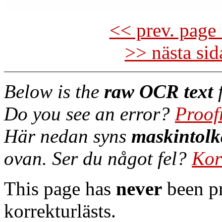
<< prev. page 
>> nästa si
Below is the
raw OCR text
f
Do you see an error?
Proof
Här nedan syns
maskintolk
ovan. Ser du något fel?
Kor
This page has
never
been pr
korrekturlästs.