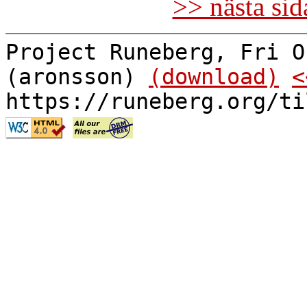
>> nästa si
Project Runeberg, Fri O
(aronsson)
(download)
<
https://runeberg.org/ti