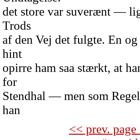
det store var suverænt — li
Trods
af den Vej det fulgte. En o
hint
opirre ham saa stærkt, at ha
for
Stendhal — men som Regel v
han
<< prev. page 