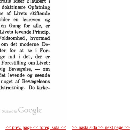
<< prev. page << föreg. sida <<
>> nästa sida >> next page >>