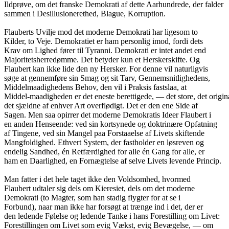
Ildprøve, om det franske Demokrati af dette Aarhundrede, der falder
sammen i Desillusionerethed, Blague, Korruption.
Flauberts Uvilje mod det moderne Demokrati har ligesom to
Kilder, to Veje. Demokratiet er ham personlig imod, fordi dets
Krav om Lighed fører til Tyranni. Demokrati er intet andet end
Majoritetsherredømme. Det betyder kun et Herskerskifte. Og
Flaubert kan ikke lide den ny Hersker. For denne vil naturligvis
søge at gennemføre sin Smag og sit Tarv, Gennemsnitlighedens,
Middelmaadighedens Behov, den vil i Praksis fastslaa, at
Middel-maadigheden er det eneste berettigede, — det store, det origin
det sjældne af enhver Art overflødigt. Det er den ene Side af
Sagen. Men saa opirrer det moderne Demokratis Ideer Flaubert i
en anden Henseende: ved sin kortsynede og doktrinære Opfatning
af Tingene, ved sin Mangel paa Forstaaelse af Livets skiftende
Mangfoldighed. Ethvert System, der fastholder en løsreven og
endelig Sandhed, én Retfærdighed for alle én Gang for alle, er
ham en Daarlighed, en Fornægtelse af selve Livets levende Princip.
Man fatter i det hele taget ikke den Voldsomhed, hvormed
Flaubert udtaler sig dels om Kieresiet, dels om det moderne
Demokrati (to Magter, som han stadig flygter for at se i
Forbund), naar man ikke har forsøgt at trænge ind i det, der er
den ledende Følelse og ledende Tanke i hans Forestilling om Livet:
Forestillingen om Livet som evig Vækst, evig Bevægelse, — om