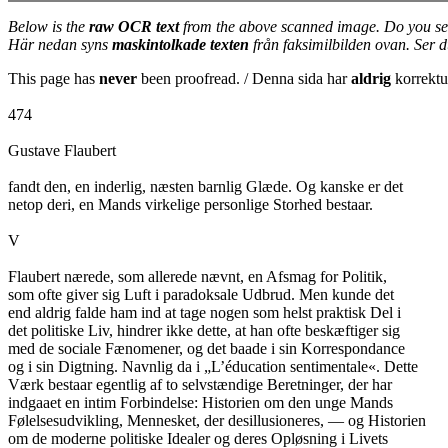
Below is the
raw OCR text
from the above scanned image. Do you se
Här nedan syns
maskintolkade texten
från faksimilbilden ovan. Ser 
This page has
never
been proofread. / Denna sida har
aldrig
korrektur
474
Gustave Flaubert
fandt den, en inderlig, næsten barnlig Glæde. Og kanske er det
netop deri, en Mands virkelige personlige Storhed bestaar.
V
Flaubert nærede, som allerede nævnt, en Afsmag for Politik,
som ofte giver sig Luft i paradoksale Udbrud. Men kunde det
end aldrig falde ham ind at tage nogen som helst praktisk Del i
det politiske Liv, hindrer ikke dette, at han ofte beskæftiger sig
med de sociale Fænomener, og det baade i sin Korrespondance
og i sin Digtning. Navnlig da i „L’éducation sentimentale«. Dette
Værk bestaar egentlig af to selvstændige Beretninger, der har
indgaaet en intim Forbindelse: Historien om den unge Mands
Følelsesudvikling, Mennesket, der desillusioneres, — og Historien
om de moderne politiske Idealer og deres Opløsning i Livets