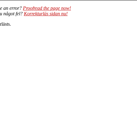
e an error?
Proofread the page now!
du något fel?
Korrekturläs sidan nu!
lästs.