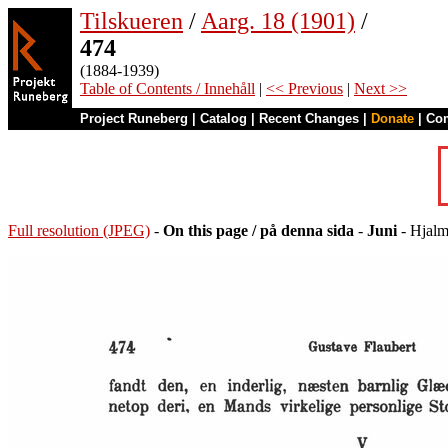
Tilskueren
/
Aarg. 18 (1901)
/
474
(1884-1939)
Table of Contents / Innehåll
|
<< Previous
|
Next >>
Project Runeberg
|
Catalog
|
Recent Changes
|
Donate
|
Co
Full resolution (JPEG)
-
On this page / på denna sida
-
Juni
- Hjalm