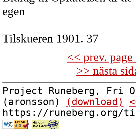
egen
Tilskueren 1901. 37
<< prev. page 
>> nästa si
Project Runeberg, Fri O
(aronsson)
(download)
<
https://runeberg.org/ti