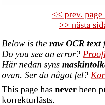
<< prev. page 
>> nästa si
Below is the
raw OCR text
f
Do you see an error?
Proof
Här nedan syns
maskintolk
ovan. Ser du något fel?
Kor
This page has
never
been pr
korrekturlästs.