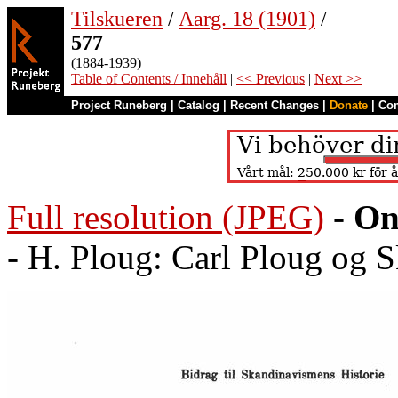
Tilskueren
/
Aarg. 18 (1901)
/
577
(1884-1939)
Table of Contents / Innehåll
|
<< Previous
|
Next >>
Project Runeberg
|
Catalog
|
Recent Changes
|
Donate
|
Co
Full resolution (JPEG)
-
On
- H. Ploug: Carl Ploug og 