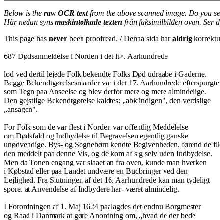
Below is the
raw OCR text
from the above scanned image. Do you se
Här nedan syns
maskintolkade texten
från faksimilbilden ovan. Ser 
This page has
never
been proofread. / Denna sida har
aldrig
korrektur
687 Dødsanmeldelse i Norden i det lt>. Aarhundrede
lod ved dertil lejede Folk bekendte Folks Død udraabe i Gaderne.
Begge Bekendtgørelsesmaader var i det 17. Aarhundrede efterspurgte
som Tegn paa Anseelse og blev derfor mere og mere almindelige.
Den gejstlige Bekendtgørelse kaldtes: „abkündigen", den verdslige
„ansagen".
For Folk som de var flest i Norden var offentlig Meddelelse
om Dødsfald og Indbydelse til Begravelsen egentlig ganske
unødvendige. Bys- og Sognebørn kendte Begivenheden, førend de fl
den meddelt paa denne Vis, og de kom af sig selv uden Indbydelse.
Men da Tonen engang var slaaet an fra oven, kunde man hverken
i Købstad eller paa Landet undvære en Budbringer ved den
Lejlighed. Fra Slutningen af det 16. Aarhundrede kan man tydeligt
spore, at Anvendelse af Indbydere har- været almindelig.
I Forordningen af 1. Maj 1624 paalagdes det endnu Borgmester
og Raad i Danmark at gøre Anordning om, „hvad de der bede