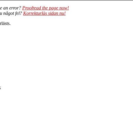
e an error?
Proofread the page now!
du något fel?
Korrekturläs sidan nu!
lästs.
k