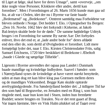
til Liget at følge, skal have for deres Umage", samt «overveje, „om
ikke nogle visse Personer, Klokkere eller andre, dertil kan
forordnes". Men i Forordningen af 26. Marts 1656 kunde man gaa ud
fra, at alt var i Orden, idet der nu i Byerne var faste baade
„Bedemænd" og „Bedekoner". Omtrent samtidig maa Forholdene væ
bleven ordnede i Norge. Det hedder f. Eks. i Optegnelser fra Bergen:
„Den 16. Novbr. 1662 blev det forkyndt i Kirkerne, at Jakob
Bal-lentyn skulde bede for de døde." De samme højtidelige Udtryk
bruges i en Forordning for samme By næste Aar: Det forbydes
enhver, ihvo det end er, at „lade andre bede for" deres afdøde
end den eller de, som dertil af Øvrigheden er forordnet. Lidt mere
fornøjeligt lyder det, naar f. Eks. Kirsten Christensdatter Friis, salig
Samuel Erichsens, 1720 blev beskikket til Bedekone i Æbeltoft
„baade i Glæde og sørgelige Tilfælde".
Ligesom i Byerne anvendtes der ogsaa paa Landet i Danmark
baade mandlige og kvindelige Indbydere. Saavel i Sønder- som
i Nørrejylland synes de kvindelige at have været stærkt benyttede,
uden at man dog ret kan blive klog paa Grænsen mellem deres
og de mandliges Virksomhed. Begge Køn skulde optræde
ærefrygtindgydende. Fra Sønderjylland hedder det: „I tidligere Tid h
den som bød til Begravelse, en Jernalen med en Ring i, som hun
ringlede med, naar hun kom ind i Stuen, inden hun fremførte
Buddet; senere brugtes en Træalen. Nu er det rent gaaet af Brug.
Var ingen hjemme, blev en Visk Halm plukket ud af Taget over