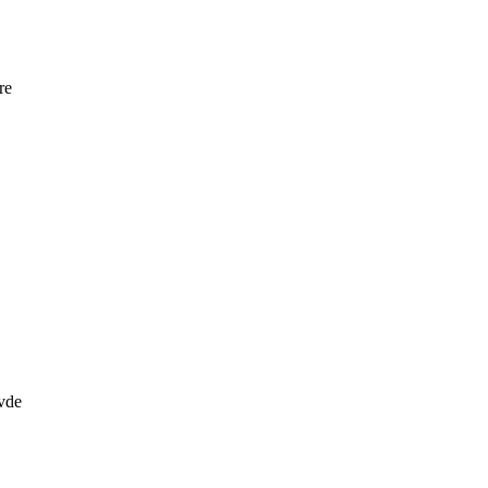
re
avde