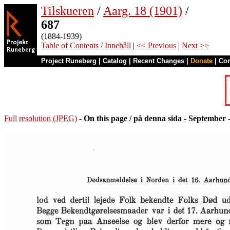
Tilskueren
/
Aarg. 18 (1901)
/
687
(1884-1939)
Table of Contents / Innehåll
|
<< Previous
|
Next >>
Project Runeberg
|
Catalog
|
Recent Changes
|
Donate
|
Co
Full resolution (JPEG)
-
On this page / på denna sida
-
September
-