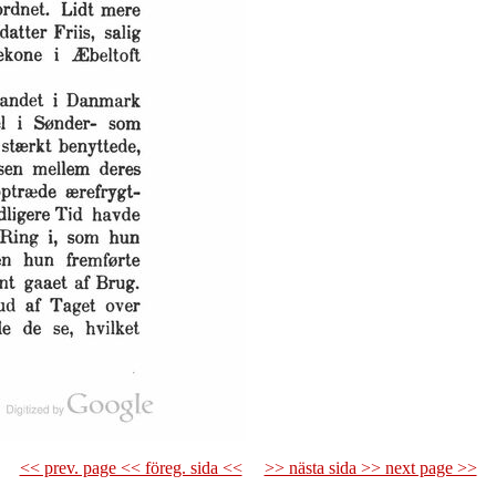
<< prev. page << föreg. sida <<
>> nästa sida >> next page >>