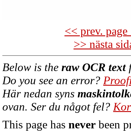
<< prev. page 
>> nästa si
Below is the
raw OCR text
f
Do you see an error?
Proof
Här nedan syns
maskintolk
ovan. Ser du något fel?
Kor
This page has
never
been pr