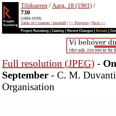
Tilskueren
/
Aarg. 18 (1901)
/
730
(1884-1939)
Table of Contents / Innehåll
|
<< Previous
|
Next >>
Project Runeberg
|
Catalog
|
Recent Changes
|
Donate
|
Co
Full resolution (JPEG)
-
On
September
- C. M. Duvanti
Organisation