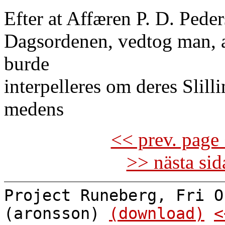
Efter at Affæren P. D. Pede
Dagsordenen, vedtog man, a
burde
interpelleres om deres Slill
medens
<< prev. page 
>> nästa si
Project Runeberg, Fri O
(aronsson)
(download)
<