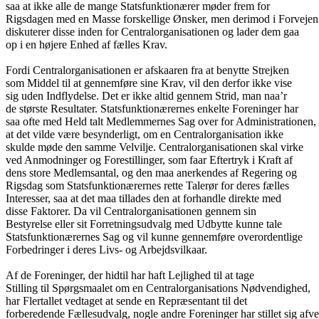
saa at ikke alle de mange Statsfunktionærer møder frem for
Rigsdagen med en Masse forskellige Ønsker, men derimod i Forvejen
diskuterer disse inden for Centralorganisationen og lader dem gaa
op i en højere Enhed af fælles Krav.
Fordi Centralorganisationen er afskaaren fra at benytte Strejken
som Middel til at gennemføre sine Krav, vil den derfor ikke vise
sig uden Indflydelse. Det er ikke altid gennem Strid, man naa’r
de største Resultater. Statsfunktionærernes enkelte Foreninger har
saa ofte med Held talt Medlemmernes Sag over for Administrationen,
at det vilde være besynderligt, om en Centralorganisation ikke
skulde møde den samme Velvilje. Centralorganisationen skal virke
ved Anmodninger og Forestillinger, som faar Eftertryk i Kraft af
dens store Medlemsantal, og den maa anerkendes af Regering og
Rigsdag som Statsfunktionærernes rette Talerør for deres fælles
Interesser, saa at det maa tillades den at forhandle direkte med
disse Faktorer. Da vil Centralorganisationen gennem sin
Bestyrelse eller sit Forretningsudvalg med Udbytte kunne tale
Statsfunktionærernes Sag og vil kunne gennemføre overordentlige
Forbedringer i deres Livs- og Arbejdsvilkaar.
Af de Foreninger, der hidtil har haft Lejlighed til at tage
Stilling til Spørgsmaalet om en Centralorganisations Nødvendighed,
har Flertallet vedtaget at sende en Repræsentant til det
forberedende Fællesudvalg, nogle andre Foreninger har stillet sig afv