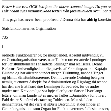
Below is the
raw OCR text
from the above scanned image. Do you se
Här nedan syns
maskintolkade texten
från faksimilbilden ovan. Ser 
This page has
never
been proofread. / Denna sida har
aldrig
korrektur
Statsfunktionærernes Organisation
735
I
ordnede Funktionærer og for meget andet. Absolut nødvendig vil
en Centralorganisation være, naar Tanken om ensartede Lønninger
for Statsfunktionærer i ensartede Stillinger skal realiseres. Denne
Reforms Nødvendighed er ofte paavist af Folketingsmand, Kaptajn
Bluhme og har allerede vundet megen Tilslutning, baade i Tinget
og blandt Statsfunktionærerne. Den nuværende Ordning betegner
nemlig et enormt Arbejde for Administration og Rigsdag; thi næppe
har den ene Etat faaet sine Lønninger forbedrede, før de andre
møder med Krav om lige saa høje eller højere Satser. Hvor langt
lettere, om man kunde nøjes med en fælles Lønningslov for i hvert
Fald de tre Samferdselsetater og Toldetaten. Men skal den
gennemføres, vil det være af største Betydning, at der findes en
Centralorganisation som Organ for Funktionærernes fællesinteresser,