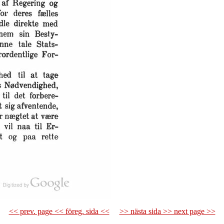
<< prev. page << föreg. sida <<
>> nästa sida >> next page >>