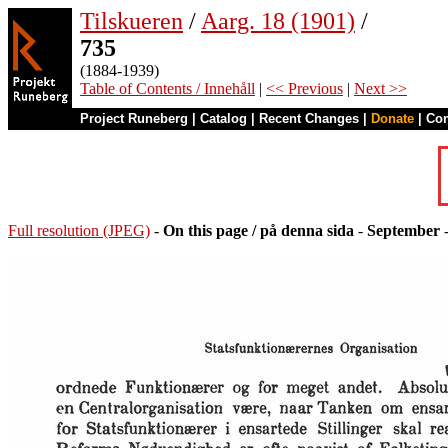
Tilskueren
/
Aarg. 18 (1901)
/
735
(1884-1939)
Table of Contents / Innehåll
|
<< Previous
|
Next >>
Project Runeberg
|
Catalog
|
Recent Changes
|
Donate
|
Co
Full resolution (JPEG)
-
On this page / på denna sida
-
September
-