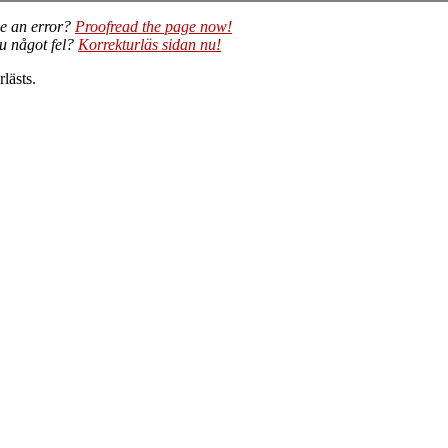
e an error?
Proofread the page now!
du något fel?
Korrekturläs sidan nu!
lästs.