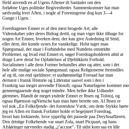
Held anvendt en af Ugens Aftener til Samtaler om den
forløbne Uges politiske Begivenheder. Sammenkomster har man
sædvanlig hver Aften, i nogle af Foreningerne dog kun 3—4
Gange i Ugen.
Foredragenes Emner er af den mest brogede Art; alle
Videnskaber yder deres Bidrag dertil, og man viger ikke tilbage for
nogen Art Emner, hverken dem, der kan give Anledning til Strid,
eller dem, der kunde synes for vanskelige. Helst tager man
Spørgsmaal, der staar i Forbindelse med Nutidens omstridte
Problemer, og hvad end Emnet er, søger Foredragsholderen altid at
drage Lære deraf for Opfattelsen af Øjeblikkets Forhold.
Socialismen i alle dens Former behandles atter og atter, som i det
hele alle mulige sociale Spørgsmaal; ogsaa Religionerne fremstilles
af og til, om end sjældnere; et uudtømmeligt Forraad har man
dernæst i fransk Historie og Litteratur saavel som i den i
Frankrig saa meget anvendte Filosofi; ogsaa Naturfagene kommer me
gennemgaaende dog noget mindre. Men heller ikke Udlandet
glemmes. Blandt de meget yndede Emner er Ibsen og Tolstoj, og
ogsaa Bjørnson ogNietsche kan man høre berette om. Af Ibsen er
vel nok „En Folkefjende- det foretrukne Værk; om dette Stykke hørte
jeg en Aften en fransk Forfatter holde et begejstret Foredrag,
hvori han forklarede, hvor ypperlig det passede paa Dreyfusaffæren.
Den dristige Folkehende var snart Zola, snart Picquart, og hans
Afsløringer nævnedes stadig „j’accuse". Til sidst kom saa en lille