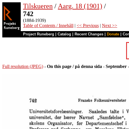
Tilskueren
/
Aarg. 18 (1901)
/
742
(1884-1939)
Table of Contents / Innehåll
|
<< Previous
|
Next >>
Project Runeberg
|
Catalog
|
Recent Changes
|
Donate
|
Co
Full resolution (JPEG)
-
On this page / på denna sida
-
September
-