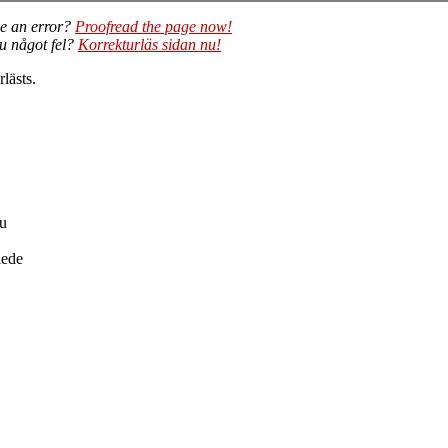
e an error?
Proofread the page now!
du något fel?
Korrekturläs sidan nu!
lästs.
nu
lede