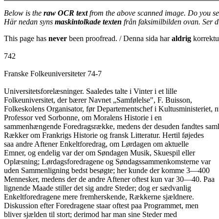
Below is the
raw OCR text
from the above scanned image. Do you se
Här nedan syns
maskintolkade texten
från faksimilbilden ovan. Ser 
This page has
never
been proofread. / Denna sida har
aldrig
korrektur
742
Franske Folkeuniversiteter 74-7
Universitetsforelæsninger. Saaledes talte i Vinter i et lille
Folkeuniversitet, der bærer Navnet „Samfølelse", F. Buisson,
Folkeskolens Organisator, før Departementschef i Kultusministeriet, 
Professor ved Sorbonne, om Moralens Historie i en
sammenhængende Foredragsrække, medens der desuden fandtes sam
Rækker om Frankrigs Historie og fransk Litteratur. Hertil føjedes
saa andre Aftener Enkeltforedrag, om Lørdagen om aktuelle
Emner, og endelig var der om Søndagen Musik, Skuespil eller
Oplæsning; Lørdagsforedragene og Søndagssammenkomsterne var
uden Sammenligning bedst besøgte; her kunde der komme 3—400
Mennesker, medens der de andre Aftener oftest kun var 30—40. Paa
lignende Maade stiller det sig andre Steder; dog er sædvanlig
Enkeltforedragene mere fremherskende, Rækkerne sjældnere.
Diskussion efter Foredragene staar oftest paa Programmet, men
bliver sjælden til stort; derimod har man sine Steder med