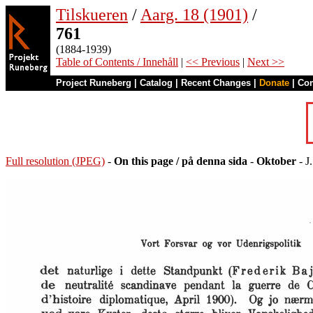
Tilskueren
/
Aarg. 18 (1901)
/
761
(1884-1939)
Table of Contents / Innehåll
|
<< Previous
|
Next >>
Project Runeberg
|
Catalog
|
Recent Changes
|
Donate
|
Co
Full resolution (JPEG)
-
On this page / på denna sida
-
Oktober
- J