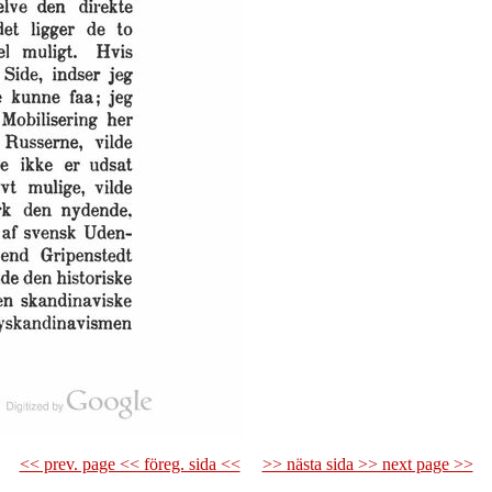
<< prev. page << föreg. sida <<
>> nästa sida >> next page >>