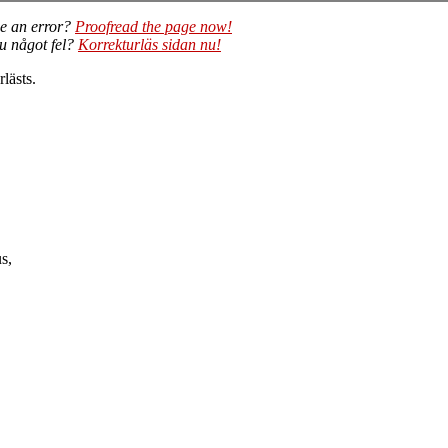
e an error?
Proofread the page now!
du något fel?
Korrekturläs sidan nu!
lästs.
s,