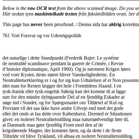
Below is the
raw OCR text
from the above scanned image. Do you se
Här nedan syns
maskintolkade texten
från faksimilbilden ovan. Ser 
This page has
never
been proofread. / Denna sida har
aldrig
korrektur
761 Vort Forsvar og vor Udenrigspolitik
det naturlige i dette Standpunkt (Frederik Bajer: Le systéme
de neutralité scandinave pendant la guerre de Crimée, i Revue
d’histoire diplomatique, April 1900). Og jo nærmere Krigen føres
ved vore Kyster, desto større bliver Vanskelighederne. En
Neutralitetserklæring er i og for sig kun Udtalelsen af et Non possumu
idet man for Resten lægger det hele i Fremtidens Haand. I en
tysk-fransk eller tysk-engelsk Søkrig kan det komme til at ligge
nær for den mindre dybtgaaende Del af en fjendtlig Eskadre at
søge ind i Sundet, og for Spørgsmaalet om Tilførsel af Kul og
Proviant vil det saa ikke have andre Udveje end med det gode
eller det onde at faa dette over København. Dermed er Situationen
givet: en isoleret Neutralitetsstilling maa naturnødvendigt føre til,
at Danmark maa gøre fjendtlig Front mod den af de
krigsførende Magter, der kommer først, og da dette i de fleste
Tilfælde vil blive Tyskland, vil altsaa en isoleret Neutralitetsstilling