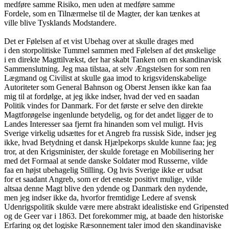
medføre samme Risiko, men uden at medføre samme
Fordele, som en Tilnærmelse til de Magter, der kan tænkes at
ville blive Tysklands Modstandere.
Det er Følelsen af et vist Ubehag over at skulle drages med
i den storpolitiske Tummel sammen med Følelsen af det ønskelige
i en direkte Magttilvækst, der har skabt Tanken om en skandinavisk
Sammenslutning. Jeg maa tilstaa, at selv Ængstelsen for som ren
Lægmand og Civilist at skulle gaa imod to krigsvidenskabelige
Autoriteter som General Bahnson og Oberst Jensen ikke kan faa
mig til at fordølge, at jeg ikke indser, hvad der ved en saadan
Politik vindes for Danmark. For det første er selve den direkte
Magtforøgelse ingenlunde betydelig, og for det andet ligger de to
Landes Interesser saa fjernt fra hinanden som vel muligt. Hvis
Sverige virkelig udsættes for et Angreb fra russisk Side, indser jeg
ikke, hvad Betydning et dansk Hjælpekorps skulde kunne faa; jeg
tror, at den Krigsminister, der skulde foretage en Mobilisering her
med det Formaal at sende danske Soldater mod Russerne, vilde
faa en højst ubehagelig Stilling. Og hvis Sverige ikke er udsat
for et saadant Angreb, som er det eneste positivt mulige, vilde
altsaa denne Magt blive den ydende og Danmark den nydende,
men jeg indser ikke da, hvorfor fremtidige Ledere af svensk
Udenrigspolitik skulde være mere abstrakt idealistiske end Gripensted
og de Geer var i 1863. Det forekommer mig, at baade den historiske
Erfaring og det logiske Ræsonnement taler imod den skandinaviske