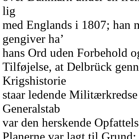
lig
med Englands i 1807; han 
gengiver ha’
hans Ord uden Forbehold og
Tilføjelse, at Delbrück gen
Krigshistorie
staar ledende Militærkredse
Generalstab
var den herskende Opfattels
Planerne var lagt til Grund;