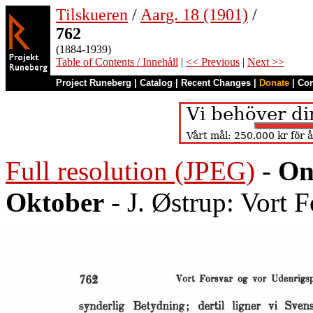
Tilskueren
/
Aarg. 18 (1901)
/
762
(1884-1939)
Table of Contents / Innehåll
|
<< Previous
|
Next >>
Project Runeberg
|
Catalog
|
Recent Changes
|
Donate
|
Co
Full resolution (JPEG)
-
On
Oktober
- J. Østrup: Vort 