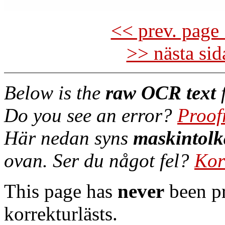
<< prev. page 
>> nästa si
Below is the
raw OCR text
f
Do you see an error?
Proof
Här nedan syns
maskintolk
ovan. Ser du något fel?
Kor
This page has
never
been pr
korrekturlästs.