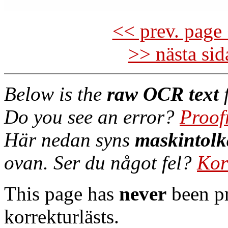
<< prev. page 
>> nästa si
Below is the
raw OCR text
f
Do you see an error?
Proof
Här nedan syns
maskintolk
ovan. Ser du något fel?
Kor
This page has
never
been pr
korrekturlästs.