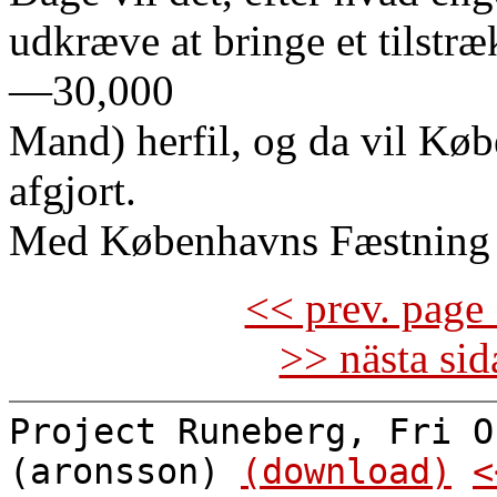
udkræve at bringe et tilstr
—30,000
Mand) herfil, og da vil K
afgjort.
Med Københavns Fæstning i
<< prev. page 
>> nästa si
Project Runeberg, Fri O
(aronsson)
(download)
<