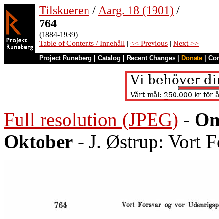
Tilskueren
/
Aarg. 18 (1901)
/
764
(1884-1939)
Table of Contents / Innehåll
|
<< Previous
|
Next >>
Project Runeberg
|
Catalog
|
Recent Changes
|
Donate
|
Co
Full resolution (JPEG)
-
On
Oktober
- J. Østrup: Vort 