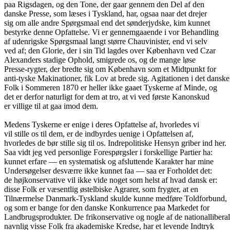
paa Rigsdagen, og den Tone, der gaar gennem den Del af den
danske Presse, som læses i Tyskland, har, ogsaa naar det drejer
sig om alle andre Spørgsmaal end det sønderjydske, kim kunnet
bestyrke denne Opfattelse. Vi er gennemgaaende i vor Behandling
af udenrigske Spørgsmaal langt større Chauvinister, end vi selv
ved af; den Glorie, der i sin Tid lagdes over København ved Czar
Alexanders stadige Ophold, smigrede os, og de mange løse
Presse-rygter, der bredte sig om København som et Midtpunkt for
anti-tyske Makinationer, fik Lov at brede sig. Agitationen i det danske
Folk i Sommeren 1870 er heller ikke gaaet Tyskerne af Minde, og
det er derfor naturligt for dem at tro, at vi ved første Kanonskud
er villige til at gaa imod dem.
Medens Tyskerne er enige i deres Opfattelse af, hvorledes vi
vil stille os til dem, er de indbyrdes uenige i Opfattelsen af,
hvorledes de bør stille sig til os. Indrepolitiske Hensyn griber ind her.
Saa vidt jeg ved personlige Forespørgsler i forskellige Partier ha:
kunnet erfare — en systematisk og afsluttende Karakter har mine
Undersøgelser desværre ikke kunnet faa — saa er Forholdet det:
de højkonservative vil ikke vide noget som helst af hvad dansk er:
disse Folk er væsentlig østelbiske Agrarer, som frygter, at en
Tilnærmelse Danmark-Tyskland skulde kunne medføre Toldforbund,
og som er bange for den danske Konkurrence paa Markedet for
Landbrugsprodukter. De frikonservative og nogle af de nationalliberal
navnlig visse Folk fra akademiske Kredse, har et levende Indtryk