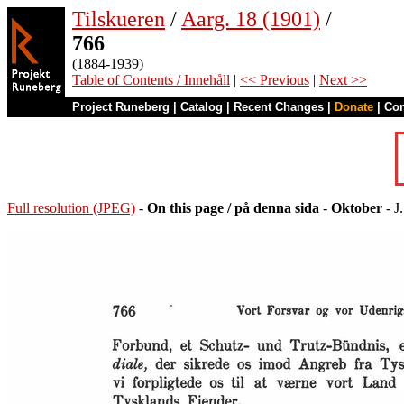
Tilskueren
/
Aarg. 18 (1901)
/
766
(1884-1939)
Table of Contents / Innehåll
|
<< Previous
|
Next >>
Project Runeberg
|
Catalog
|
Recent Changes
|
Donate
|
Co
Full resolution (JPEG)
-
On this page / på denna sida
-
Oktober
- J