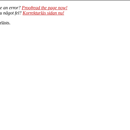
e an error?
Proofread the page now!
du något fel?
Korrekturläs sidan nu!
lästs.