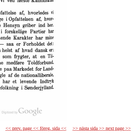
<< prev. page << föreg. sida <<
>> nästa sida >> next page >>