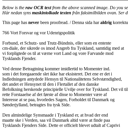
Below is the
raw OCR text
from the above scanned image. Do you se
Här nedan syns
maskintolkade texten
från faksimilbilden ovan. Ser 
This page has
never
been proofread. / Denna sida har
aldrig
korrektur
766 Vort Forsvar og vor Udenrigspolitik
Forbund, et Schutz- und Trutz-Bündnis, eller som en entente
cm-diale, der sikrede os imod Angreb fra Tyskland, samtidig med at
vi forpligtede os til at værne vort Land og vore Farvande mod
Tysklands Fjender.
Ved denne Betragtning kommer imidlertid to Momenter ind.
som i det foregaaende slet ikke har eksisteret. Det ene er det i
Indledningen antydede Hensyn til Nationalitetens Selvstændighed,
det andet er Hensynet til den i Flertallet af den danske
Befolkning herskende principielle Uvilje over for Tyskland. Det vil til
rette Forstaaelse af det første af disse to Momenter være af
Interesse at se paa, hvorledes Sagen, Forholdet til Danmark og
Sønderjylland, betragtes fra tysk Side.
Den almindelige Synsmaade i Tyskland er, at hvad der end
maatte ske i Verden, saa vil Danmark altid være at finde paa
Tysklands Fjenders Side. Dette er officielt blevet udtalt af Caprivi