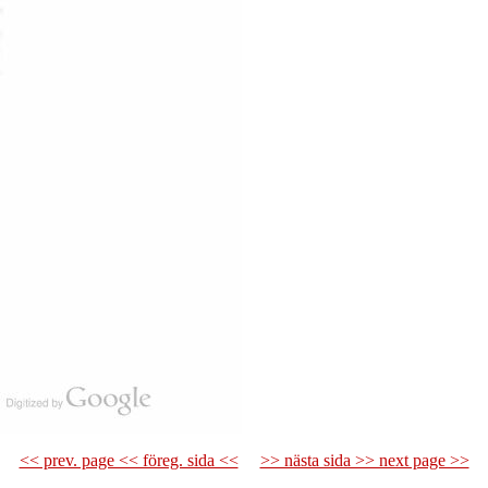
<< prev. page << föreg. sida <<
>> nästa sida >> next page >>