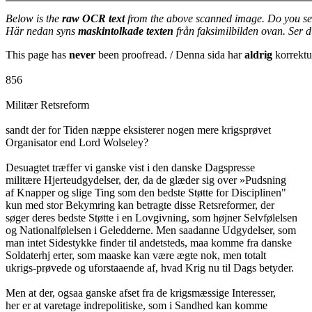
Below is the
raw OCR text
from the above scanned image. Do you se
Här nedan syns
maskintolkade texten
från faksimilbilden ovan. Ser 
This page has
never
been proofread. / Denna sida har
aldrig
korrektur
856
Militær Retsreform
sandt der for Tiden næppe eksisterer nogen mere krigsprøvet
Organisator end Lord Wolseley?
Desuagtet træffer vi ganske vist i den danske Dagspresse
militære Hjerteudgydelser, der, da de glæder sig over »Pudsning
af Knapper og slige Ting som den bedste Støtte for Disciplinen"
kun med stor Bekymring kan betragte disse Retsreformer, der
søger deres bedste Støtte i en Lovgivning, som højner Selvfølelsen
og Nationalfølelsen i Geledderne. Men saadanne Udgydelser, som
man intet Sidestykke finder til andetsteds, maa komme fra danske
Soldaterhj erter, som maaske kan være ægte nok, men totalt
ukrigs-prøvede og uforstaaende af, hvad Krig nu til Dags betyder.
Men at der, ogsaa ganske afset fra de krigsmæssige Interesser,
her er at varetage indrepolitiske, som i Sandhed kan komme