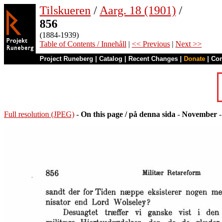
Tilskueren
/
Aarg. 18 (1901)
/
856
(1884-1939)
Table of Contents / Innehåll
|
<< Previous
|
Next >>
Project Runeberg
|
Catalog
|
Recent Changes
|
Donate
|
Co
Full resolution (JPEG)
-
On this page / på denna sida
-
November
-