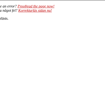
e an error?
Proofread the page now!
du något fel?
Korrekturläs sidan nu!
lästs.