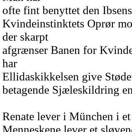
ofte fint benyttet den Ibse
Kvindeinstinktets Oprør 
der skarpt
afgrænser Banen for Kvinde
har
Ellidaskikkelsen give Støde
betagende Sjæleskildring en
Renate lever i München i e
Menneskene lever et sløvend