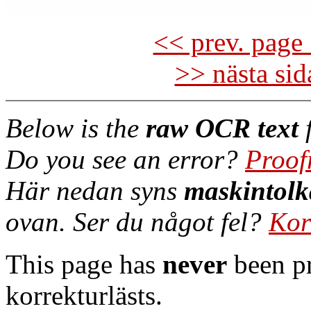
<< prev. page 
>> nästa si
Below is the
raw OCR text
f
Do you see an error?
Proof
Här nedan syns
maskintolk
ovan. Ser du något fel?
Kor
This page has
never
been pr
korrekturlästs.