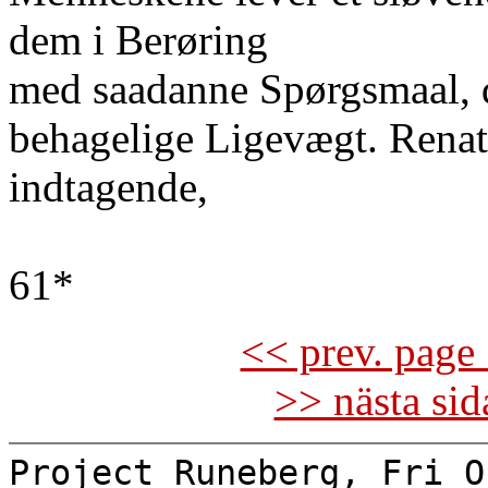
dem i Berøring
med saadanne Spørgsmaal, d
behagelige Ligevægt. Renate
indtagende,
61*
<< prev. page 
>> nästa si
Project Runeberg, Fri O