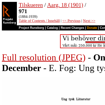
Tilskueren
/
Aarg. 18 (1901)
/
971
(1884-1939)
Table of Contents / Innehåll
|
<< Previous
|
Next >>
Project Runeberg
|
Catalog
|
Recent Changes
|
Donate
|
Co
Full resolution (JPEG)
-
On
December
- E. Fog: Ung tys