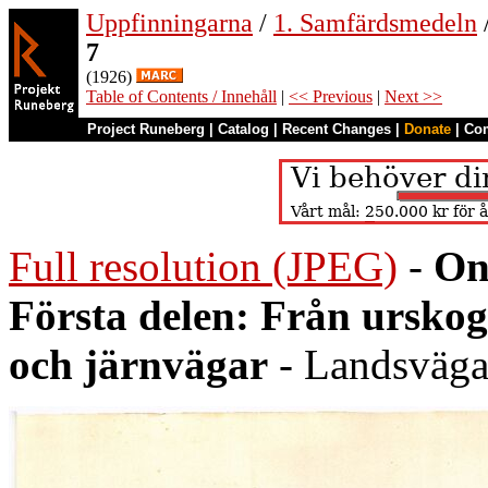
Uppfinningarna
/
1. Samfärdsmedeln
7
(1926)
Table of Contents / Innehåll
|
<< Previous
|
Next >>
Project Runeberg
|
Catalog
|
Recent Changes
|
Donate
|
Co
Full resolution (JPEG)
-
On
Första delen: Från urskoge
och järnvägar
- Landsvägar