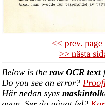
<< prev. page 
>> nästa si
Below is the
raw OCR text
f
Do you see an error?
Proof
Här nedan syns
maskintolk
ovan. Ser du något fel?
Kor