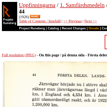
Uppfinningarna
/
1. Samfärdsmedeln
44
(1926)
Table of Contents / Innehåll
|
<< Previous
|
Next >>
Project Runeberg
|
Catalog
|
Recent Changes
|
Donate
|
Co
Full resolution (JPEG)
-
On this page / på denna sida
-
Första dele