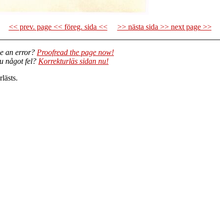
<< prev. page << föreg. sida <<
>> nästa sida >> next page >>
e an error?
Proofread the page now!
du något fel?
Korrekturläs sidan nu!
lästs.