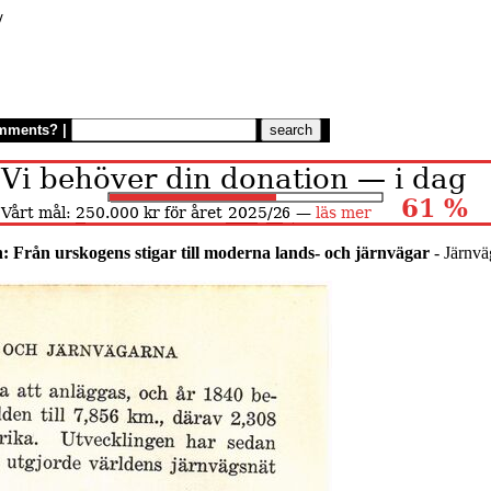
/
mments?
|
n: Från urskogens stigar till moderna lands- och järnvägar
- Järnvä