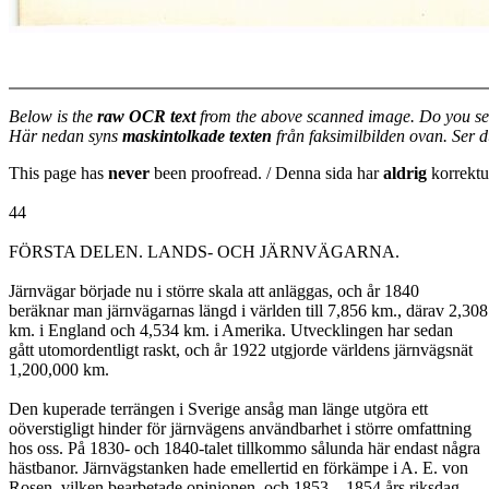
Below is the
raw OCR text
from the above scanned image. Do you se
Här nedan syns
maskintolkade texten
från faksimilbilden ovan. Ser 
This page has
never
been proofread. / Denna sida har
aldrig
korrektur
44
FÖRSTA DELEN. LANDS- OCH JÄRNVÄGARNA.
Järnvägar började nu i större skala att anläggas, och år 1840
beräknar man järnvägarnas längd i världen till 7,856 km., därav 2,308
km. i England och 4,534 km. i Amerika. Utvecklingen har sedan
gått utomordentligt raskt, och år 1922 utgjorde världens järnvägsnät
1,200,000 km.
Den kuperade terrängen i Sverige ansåg man länge utgöra ett
oöverstigligt hinder för järnvägens användbarhet i större omfattning
hos oss. På 1830- och 1840-talet tillkommo sålunda här endast några
hästbanor. Järnvägstanken hade emellertid en förkämpe i A. E. von
Rosen, vilken bearbetade opinionen, och 1853—1854 års riksdag