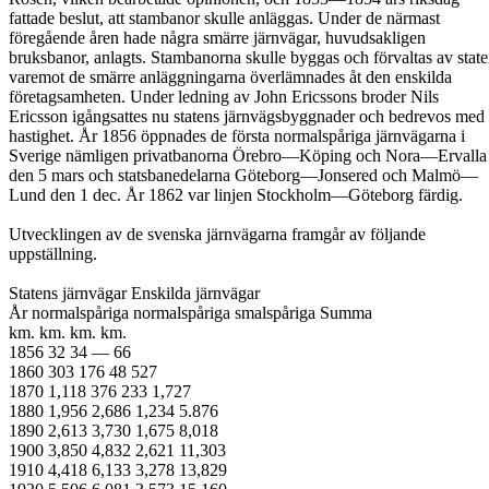
fattade beslut, att stambanor skulle anläggas. Under de närmast
föregående åren hade några smärre järnvägar, huvudsakligen
bruksbanor, anlagts. Stambanorna skulle byggas och förvaltas av state
varemot de smärre anläggningarna överlämnades åt den enskilda
företagsamheten. Under ledning av John Ericssons broder Nils
Ericsson igångsattes nu statens järnvägsbyggnader och bedrevos med 
hastighet. År 1856 öppnades de första normalspåriga järnvägarna i
Sverige nämligen privatbanorna Örebro—Köping och Nora—Ervalla
den 5 mars och statsbanedelarna Göteborg—Jonsered och Malmö—
Lund den 1 dec. År 1862 var linjen Stockholm—Göteborg färdig.
Utvecklingen av de svenska järnvägarna framgår av följande
uppställning.
Statens järnvägar Enskilda järnvägar
År normalspåriga normalspåriga smalspåriga Summa
km. km. km. km.
1856 32 34 — 66
1860 303 176 48 527
1870 1,118 376 233 1,727
1880 1,956 2,686 1,234 5.876
1890 2,613 3,730 1,675 8,018
1900 3,850 4,832 2,621 11,303
1910 4,418 6,133 3,278 13,829