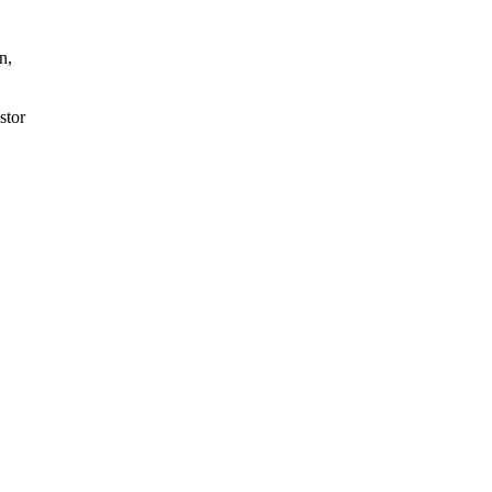
n,
stor