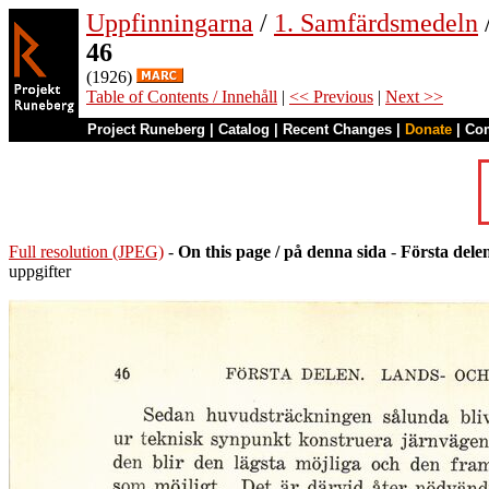
Uppfinningarna
/
1. Samfärdsmedeln
46
(1926)
Table of Contents / Innehåll
|
<< Previous
|
Next >>
Project Runeberg
|
Catalog
|
Recent Changes
|
Donate
|
Co
Full resolution (JPEG)
-
On this page / på denna sida
-
Första dele
uppgifter