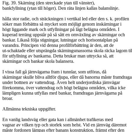
Fig. 39. Skärning (den streckade ytan till vänster),
bankfyllning (ytan till höger). Den räta linjen kallas balanslinje.
hålla stor radie, och sträckningen i vertikal led eller den s. k. profilen
söker man förbättra så mycket som möjligt genom inskärningar i
högt liggande mark och utfyllningar på lågt belägna områden. I
kuperad terräng uppstår på så sått en omväxling av skärningar och
bankar. Likaså följa stigningar, lutningar och horisontalplan på
varandra. Principen vid denna profilförbättring är den, att de
ut-schaktade eller utsprängda skärningsmassorna skola räcka lagom til
för utfyllning av bankarna. Detta brukar man uttrycka så, att
skärningar och bankar skola balansera.
I vissa fall gå järnvägarna fram i tunnlar, som utföras, då
skärningar skulle bliva alltför djupa, eller då banorna måste framdraga
under bottnen av vattendrag. Även helt underjordiska järnvägar
förekomma, över vattendrag och högt belägna områden, vilka icke
lämpligen kunna utfyllas med bankar, framdragas järnvägarna på
broar.
Allmänna tekniska uppgifter.
En vanlig landsväg eller gata kan i allmänhet trafikeras med
vagnar av vilken typ och storlek som helst. Vid en järnväg däremot
måste fordonen lämpas efter banans konstruktion, främst efter den