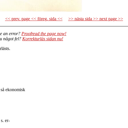
<< prev. page << föreg. sida <<
>> nästa sida >> next page >>
e an error?
Proofread the page now!
du något fel?
Korrekturläs sidan nu!
lästs.
n så ekonomisk
s. er-