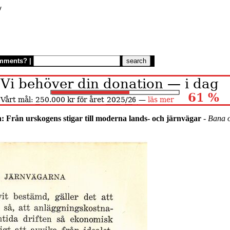
/
mments?
|
n: Från urskogens stigar till moderna lands- och järnvägar
-
Bana 