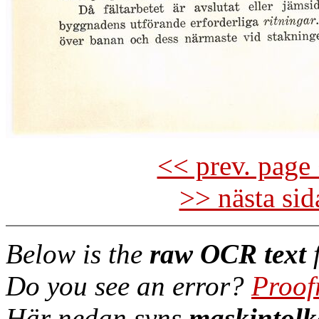
<< prev. page 
>> nästa si
Below is the
raw OCR text
f
Do you see an error?
Proof
Här nedan syns
maskintolk