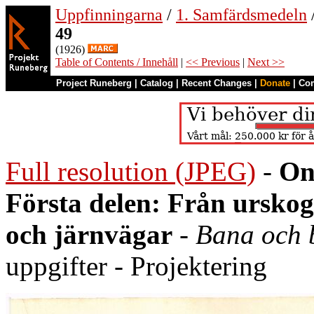
Uppfinningarna
/
1. Samfärdsmedeln
49
(1926)
Table of Contents / Innehåll
|
<< Previous
|
Next >>
Project Runeberg
|
Catalog
|
Recent Changes
|
Donate
|
Co
Full resolution (JPEG)
-
On
Första delen: Från urskoge
och järnvägar
-
Bana och 
uppgifter - Projektering