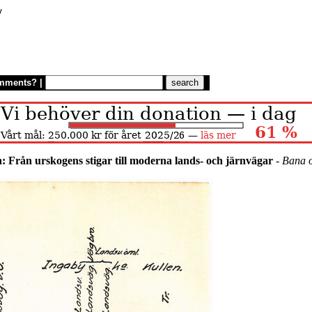
/
mments?
|
n: Från urskogens stigar till moderna lands- och järnvägar
-
Bana 