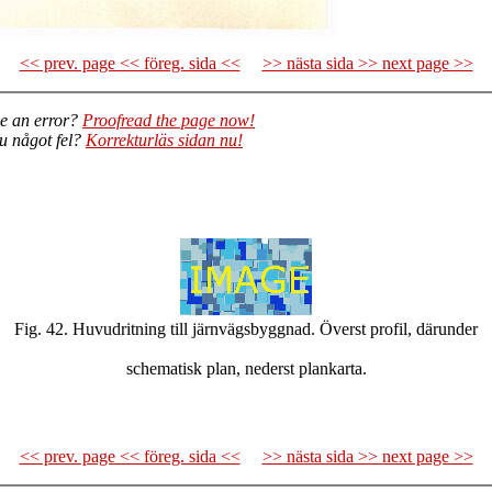
<< prev. page << föreg. sida <<
>> nästa sida >> next page >>
e an error?
Proofread the page now!
du något fel?
Korrekturläs sidan nu!
Fig. 42. Huvudritning till järnvägsbyggnad. Överst profil, därunder
schematisk plan, nederst plankarta.
<< prev. page << föreg. sida <<
>> nästa sida >> next page >>