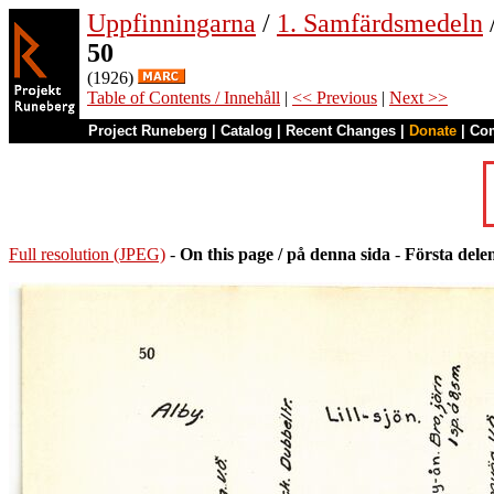
Uppfinningarna
/
1. Samfärdsmedeln
50
(1926)
Table of Contents / Innehåll
|
<< Previous
|
Next >>
Project Runeberg
|
Catalog
|
Recent Changes
|
Donate
|
Co
Full resolution (JPEG)
-
On this page / på denna sida
-
Första dele