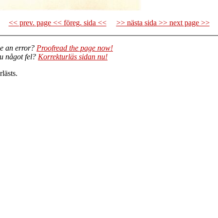
<< prev. page << föreg. sida <<
>> nästa sida >> next page >>
e an error?
Proofread the page now!
du något fel?
Korrekturläs sidan nu!
lästs.