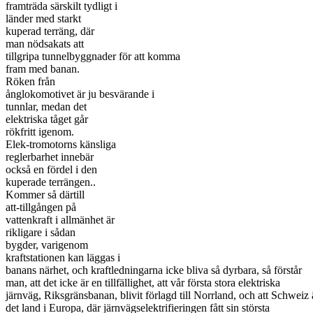
framträda särskilt tydligt i
länder med starkt
kuperad terräng, där
man nödsakats att
tillgripa tunnelbyggnader för att komma
fram med banan.
Röken från
ånglokomotivet är ju besvärande i
tunnlar, medan det
elektriska tåget går
rökfritt igenom.
Elek-tromotorns känsliga
reglerbarhet innebär
också en fördel i den
kuperade terrängen..
Kommer så därtill
att-tillgången på
vattenkraft i allmänhet är
rikligare i sådan
bygder, varigenom
kraftstationen kan läggas i
banans närhet, och kraftledningarna icke bliva så dyrbara, så förstår
man, att det icke är en tillfällighet, att vår första stora elektriska
järnväg, Riksgränsbanan, blivit förlagd till Norrland, och att Schweiz 
det land i Europa, där järnvägselektrifieringen fått sin största