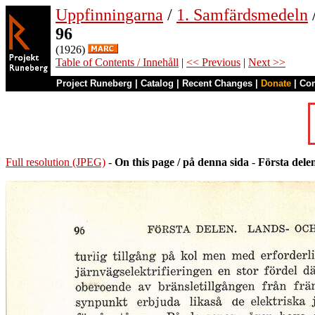
Uppfinningarna
/
1. Samfärdsmedeln
96
(1926)
Table of Contents / Innehåll
|
<< Previous
|
Next >>
Project Runeberg
|
Catalog
|
Recent Changes
|
Donate
|
Co
Full resolution (JPEG)
-
On this page / på denna sida
-
Första dele