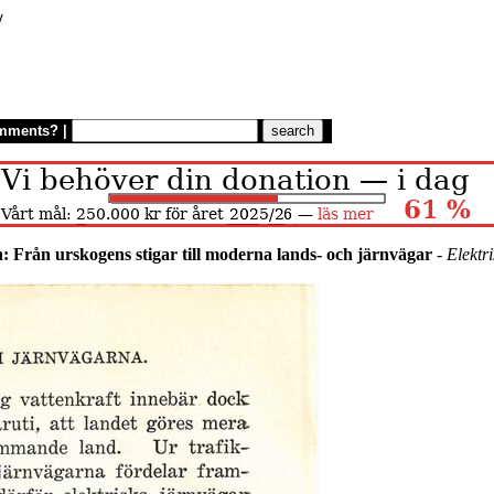
/
mments?
|
n: Från urskogens stigar till moderna lands- och järnvägar
-
Elektr