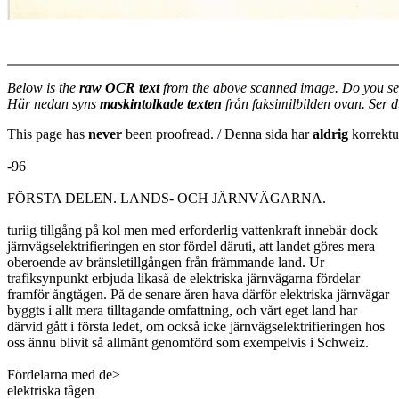
Below is the
raw OCR text
from the above scanned image. Do you se
Här nedan syns
maskintolkade texten
från faksimilbilden ovan. Ser 
This page has
never
been proofread. / Denna sida har
aldrig
korrektur
-96
FÖRSTA DELEN. LANDS- OCH JÄRNVÄGARNA.
turiig tillgång på kol men med erforderlig vattenkraft innebär dock
järnvägselektrifieringen en stor fördel däruti, att landet göres mera
oberoende av bränsletillgången från främmande land. Ur
trafiksynpunkt erbjuda likaså de elektriska järnvägarna fördelar
framför ångtågen. På de senare åren hava därför elektriska järnvägar
byggts i allt mera tilltagande omfattning, och vårt eget land har
därvid gått i första ledet, om också icke järnvägselektrifieringen hos
oss ännu blivit så allmänt genomförd som exempelvis i Schweiz.
Fördelarna med de>
elektriska tågen