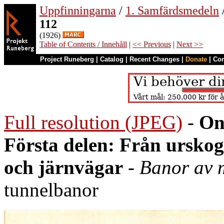
Uppfinningarna
/
1. Samfärdsmedeln
112
(1926)
Table of Contents / Innehåll
|
<< Previous
|
Next >>
Project Runeberg
|
Catalog
|
Recent Changes
|
Donate
|
Co
Full resolution (JPEG)
-
On
Första delen: Från urskoge
och järnvägar
-
Banor av 
tunnelbanor