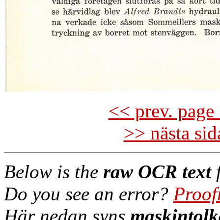
<< prev. page 
>> nästa si
Below is the
raw OCR text
f
Do you see an error?
Proof
Här nedan syns
maskintolk