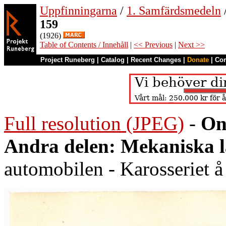
Uppfinningarna
/
1. Samfärdsmedeln
159
(1926)
Table of Contents / Innehåll
|
<< Previous
|
Next >>
Project Runeberg
|
Catalog
|
Recent Changes
|
Donate
|
Co
Full resolution (JPEG)
-
On
Andra delen: Mekaniska 
automobilen - Karosseriet 