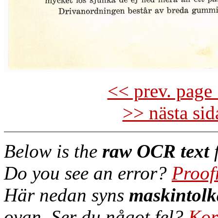
<< prev. page 
>> nästa si
Below is the
raw OCR text
f
Do you see an error?
Proof
Här nedan syns
maskintolk
ovan. Ser du något fel?
Kor