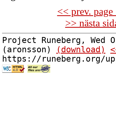
<< prev. page 
>> nästa si
Project Runeberg, Wed O
(aronsson)
(download)
<
https://runeberg.org/up