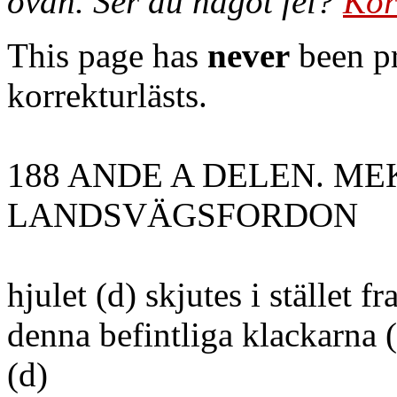
ovan. Ser du något fel?
Kor
This page has
never
been pr
korrekturlästs.
188 ANDE A DELEN. M
LANDSVÄGSFORDON
hjulet (d) skjutes i stället 
denna befintliga klackarna 
(d)