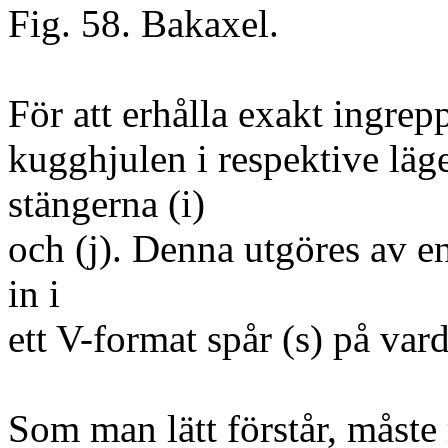
Fig. 58. Bakaxel.
För att erhålla exakt ingrepp
kugghjulen i respektive läg
stängerna (i)
och (j). Denna utgöres av en
in i
ett V-format spår (s) på var
Som man lätt förstår, måste