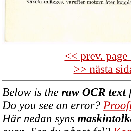
<< prev. page 
>> nästa si
Below is the
raw OCR text
f
Do you see an error?
Proof
Här nedan syns
maskintolk