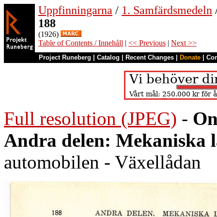
Uppfinningarna
/
1. Samfärdsmedeln
188
(1926)
Table of Contents / Innehåll
|
<< Previous
|
Next >>
Project Runeberg
|
Catalog
|
Recent Changes
|
Donate
|
Co
Full resolution (JPEG)
-
On
Andra delen: Mekaniska 
automobilen - Växellådan