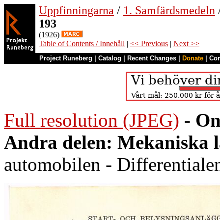
Uppfinningarna
/
1. Samfärdsmedeln
193
(1926)
Table of Contents / Innehåll
|
<< Previous
|
Next >>
Project Runeberg
|
Catalog
|
Recent Changes
|
Donate
|
Co
Full resolution (JPEG)
-
On
Andra delen: Mekaniska 
automobilen - Differentiale