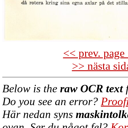
<< prev. page 
>> nästa si
Below is the
raw OCR text
f
Do you see an error?
Proof
Här nedan syns
maskintolk
ovan. Ser du något fel?
Kor