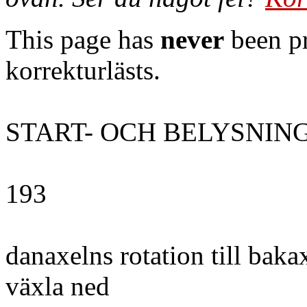
This page has
never
been pr
korrekturlästs.
START- OCH BELYSNI
193
danaxelns rotation till bakax
växla ned