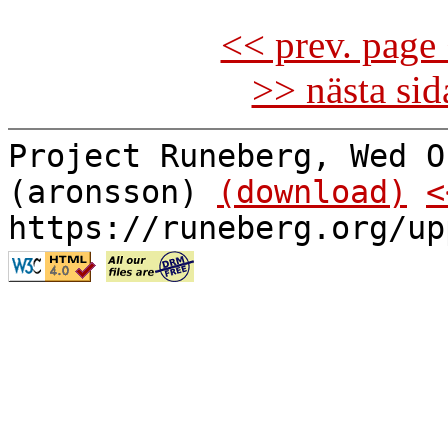
<< prev. page 
>> nästa si
Project Runeberg, Wed O
(aronsson)
(download)
<
https://runeberg.org/up