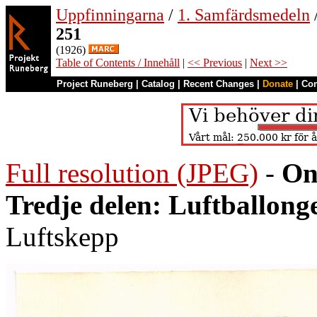
Uppfinningarna
/
1. Samfärdsmedeln
251
(1926)
Table of Contents / Innehåll
|
<< Previous
|
Next >>
Project Runeberg
|
Catalog
|
Recent Changes
|
Donate
|
Co
Full resolution (JPEG)
-
On
Tredje delen: Luftballong
Luftskepp