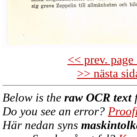
<< prev. page 
>> nästa si
Below is the
raw OCR text
f
Do you see an error?
Proof
Här nedan syns
maskintolk