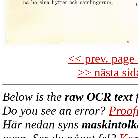
<< prev. page 
>> nästa si
Below is the
raw OCR text
f
Do you see an error?
Proof
Här nedan syns
maskintolk