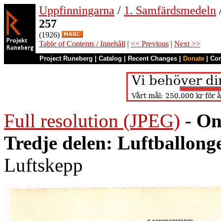
Uppfinningarna
/
1. Samfärdsmedeln
257
(1926)
Table of Contents / Innehåll
|
<< Previous
|
Next >>
Project Runeberg
|
Catalog
|
Recent Changes
|
Donate
|
Co
Full resolution (JPEG)
-
On
Tredje delen: Luftballong
Luftskepp