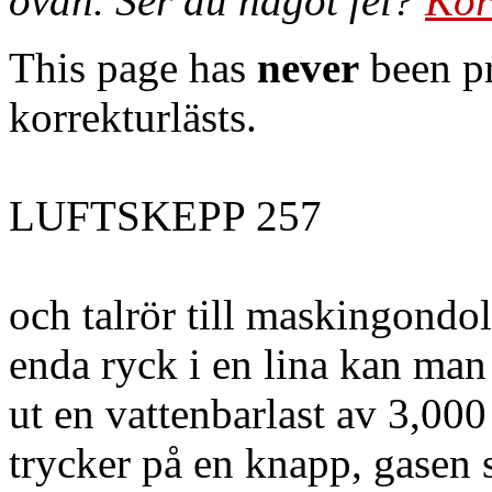
ovan. Ser du något fel?
Kor
This page has
never
been pr
korrekturlästs.
LUFTSKEPP 257
och talrör till maskingondo
enda ryck i en lina kan man 
ut en vattenbarlast av 3,00
trycker på en knapp, gasen