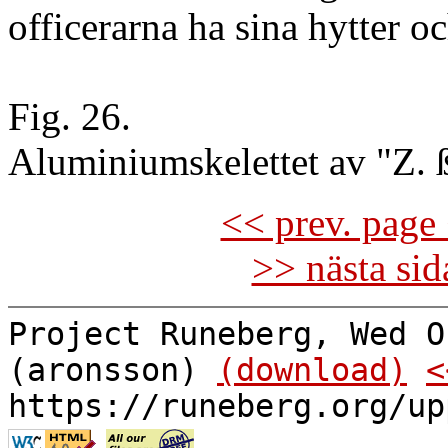
officerarna ha sina hytter 
Fig. 26.
Aluminiumskelettet av "Z. ß
<< prev. page 
>> nästa si
Project Runeberg, Wed O
(aronsson)
(download)
<
https://runeberg.org/up