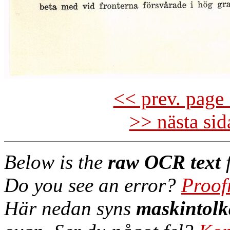
<< prev. page 
>> nästa si
Below is the
raw OCR text
f
Do you see an error?
Proof
Här nedan syns
maskintolk