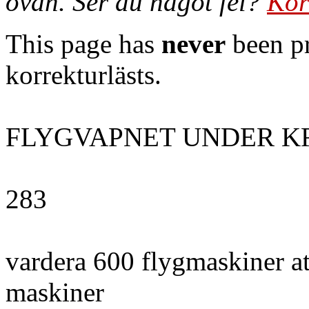
ovan. Ser du något fel?
Kor
This page has
never
been pr
korrekturlästs.
FLYGVAPNET UNDER K
283
vardera 600 flygmaskiner at
maskiner