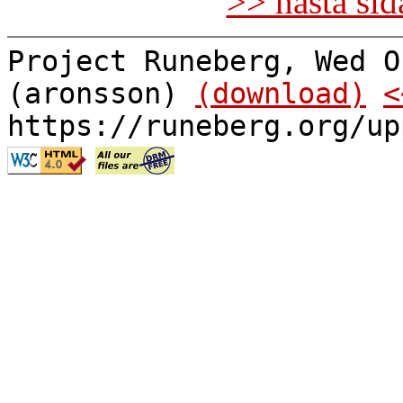
>> nästa si
Project Runeberg, Wed O
(aronsson)
(download)
<
https://runeberg.org/up