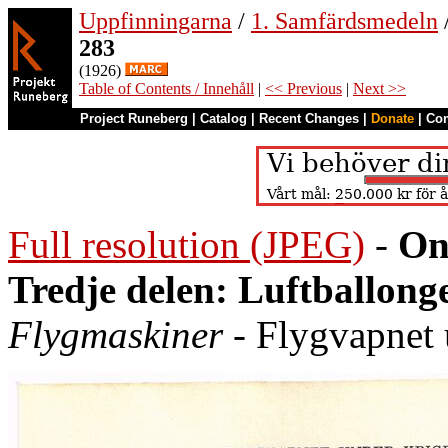
Uppfinningarna
/
1. Samfärdsmedeln
283
(1926)
Table of Contents / Innehåll
|
<< Previous
|
Next >>
Project Runeberg
|
Catalog
|
Recent Changes
|
Donate
|
Co
Full resolution (JPEG)
-
On
Tredje delen: Luftballong
Flygmaskiner
- Flygvapnet 