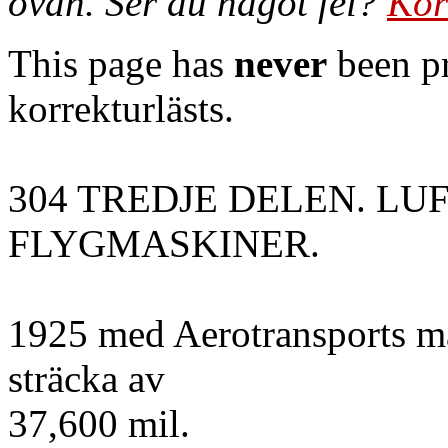
ovan. Ser du något fel?
Kor
This page has
never
been pr
korrekturlästs.
304 TREDJE DELEN. LU
FLYGMASKINER.
1925 med Aerotransports ma
sträcka av
37,600 mil.