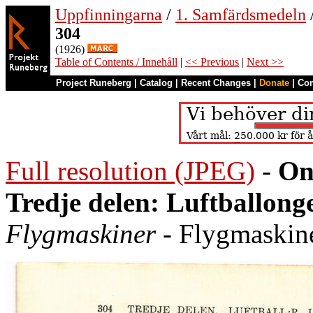
Uppfinningarna
/
1. Samfärdsmedeln
304
(1926)
Table of Contents / Innehåll
|
<< Previous
|
Next >>
Project Runeberg
|
Catalog
|
Recent Changes
|
Donate
|
Co
Full resolution (JPEG)
-
On
Tredje delen: Luftballong
Flygmaskiner
- Flygmaskiner