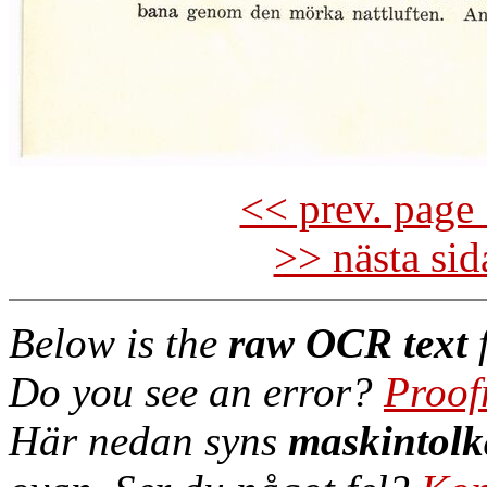
<< prev. page 
>> nästa si
Below is the
raw OCR text
f
Do you see an error?
Proof
Här nedan syns
maskintolk