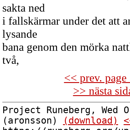
sakta ned
i fallskärmar under det att
lysande
bana genom den mörka nattl
två,
<< prev. page 
>> nästa si
Project Runeberg, Wed O
(aronsson)
(download)
<