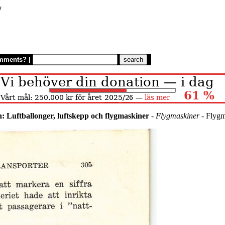
/
mments?
|
n: Luftballonger, luftskepp och flygmaskiner
-
Flygmaskiner
- Flygma