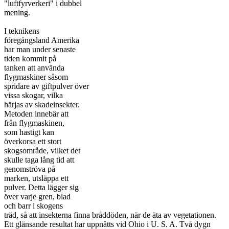
"luftfyrverkeri" i dubbel
mening.
I teknikens
föregångsland Amerika
har man under senaste
tiden kommit på
tanken att använda
flygmaskiner såsom
spridare av giftpulver över
vissa skogar, vilka
härjas av skadeinsekter.
Metoden innebär att
från flygmaskinen,
som hastigt kan
överkorsa ett stort
skogsområde, vilket det
skulle taga lång tid att
genomströva på
marken, utsläppa ett
pulver. Detta lägger sig
över varje gren, blad
och barr i skogens
träd, så att insekterna finna bråddöden, när de äta av vegetationen.
Ett glänsande resultat har uppnåtts vid Ohio i U. S. A. Två dygn