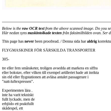
Below is the
raw OCR text
from the above scanned image. Do you se
Här nedan syns
maskintolkade texten
från faksimilbilden ovan. Ser 
This page has
never
been proofread. / Denna sida har
aldrig
korrektur
FLYGMASKINER FÖR SÄRSKILDA TRANSPORTER
305-
tre eller fem småraketer, troligen avsedda att markera en siffra
eller bokstav, efter vilken till exempel artilleriet hade att inrikta
sin eld eller flygstationen att avläsa antalet passagerare i
"natt-luftexpressen".
Experimenten lära .
inte ha varit tekniskt
fullt lyckade, men de
erbjödo ett praktfullt
skådespel, ett