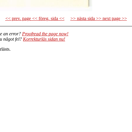
<< prev. page << föreg. sida <<
>> nästa sida >> next page >>
e an error?
Proofread the page now!
du något fel?
Korrekturläs sidan nu!
lästs.