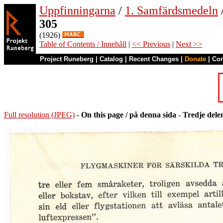
Uppfinningarna
/
1. Samfärdsmedeln
305
(1926)
Table of Contents / Innehåll
|
<< Previous
|
Next >>
Project Runeberg
|
Catalog
|
Recent Changes
|
Donate
|
Co
Full resolution (JPEG)
-
On this page / på denna sida
-
Tredje dele