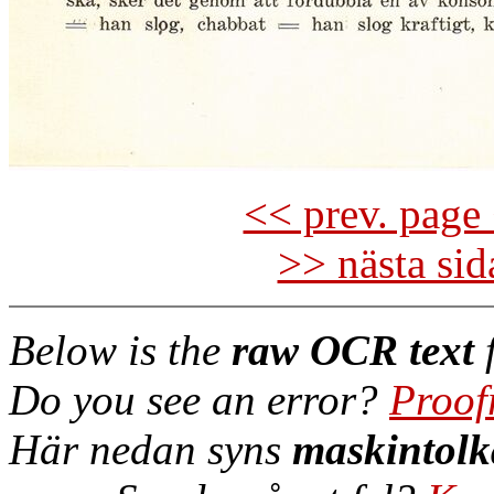
<< prev. page 
>> nästa si
Below is the
raw OCR text
f
Do you see an error?
Proof
Här nedan syns
maskintolk