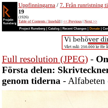
Uppfinningarna
/
7. Från runristning ti
19
(1926)
Table of Contents / Innehåll
|
<< Previous
|
Next >>
Project Runeberg
|
Catalog
|
Recent Changes
|
Donate
|
Co
Full resolution (JPEG)
-
On
Första delen: Skrivteckn
genom tiderna
- Alfabeten 