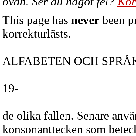
ovan. Ser du något fel?
Kor
This page has
never
been pr
korrekturlästs.
ALFABETEN OCH SPRÅ
19-
de olika fallen. Senare anv
konsonanttecken som beteck