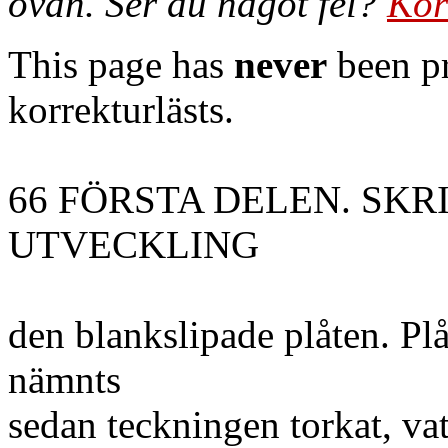
ovan. Ser du något fel?
Kor
This page has
never
been pr
korrekturlästs.
66 FÖRSTA DELEN. SK
UTVECKLING
den blankslipade plåten. Pl
nämnts
sedan teckningen torkat, vat