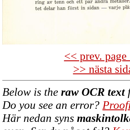
<< prev. page 
>> nästa si
Below is the
raw OCR text
f
Do you see an error?
Proof
Här nedan syns
maskintolk