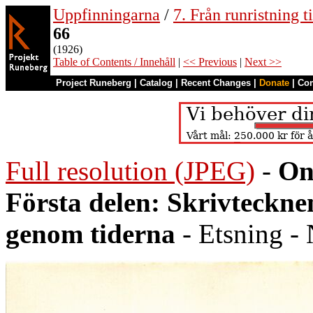
Uppfinningarna
/
7. Från runristning ti
66
(1926)
Table of Contents / Innehåll
|
<< Previous
|
Next >>
Project Runeberg
|
Catalog
|
Recent Changes
|
Donate
|
Co
Full resolution (JPEG)
-
On
Första delen: Skrivteckn
genom tiderna
- Etsning - 