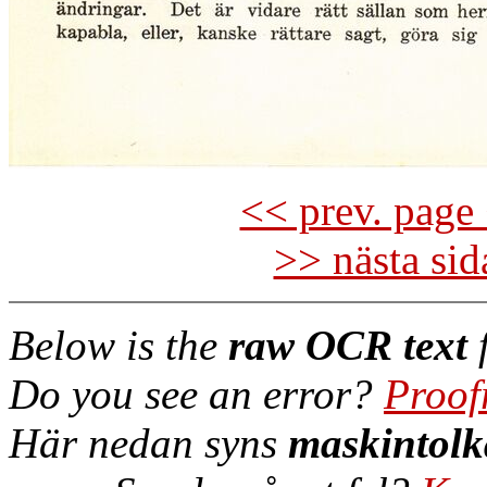
<< prev. page 
>> nästa si
Below is the
raw OCR text
f
Do you see an error?
Proof
Här nedan syns
maskintolk