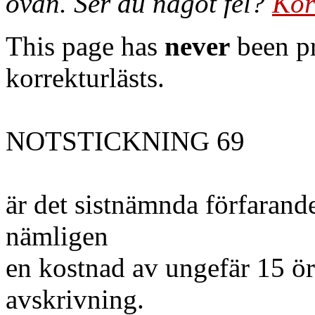
ovan. Ser du något fel?
Kor
This page has
never
been pr
korrekturlästs.
NOTSTICKNING 69
är det sistnämnda förfarande
nämligen
en kostnad av ungefär 15 ör
avskrivning.