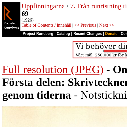
Uppfinningarna
/
7. Från runristning ti
69
(1926)
Table of Contents / Innehåll
|
<< Previous
|
Next >>
Project Runeberg
|
Catalog
|
Recent Changes
|
Donate
|
Co
Full resolution (JPEG)
-
On
Första delen: Skrivteckn
genom tiderna
- Notstickn