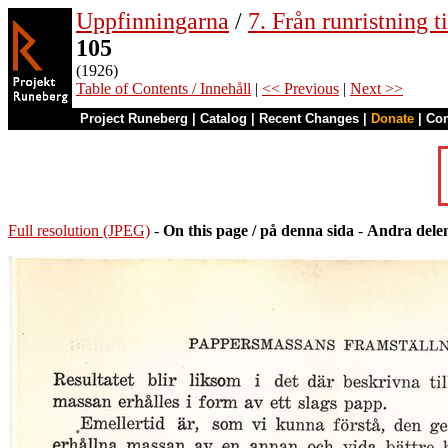
Uppfinningarna
/
7. Från runristning ti
105
(1926)
Table of Contents / Innehåll
|
<< Previous
|
Next >>
Project Runeberg
|
Catalog
|
Recent Changes
|
Donate
|
Co
Full resolution (JPEG)
-
On this page / på denna sida
-
Andra delen