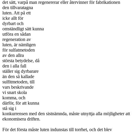
det sätt, varpå man regenererar eller återvinner för fabrikationen
den tillvaratagna
luten. Att på ett
icke allt för
dyrbart och
omständligt sätt kunna
utföra en sådan
regeneration av
luten, är nämligen
för sulfatmetoden
av den allra
största betydelse, då
den i alla fall
ställer sig dyrbarare
än den så kallade
sulfitmetoden, till
vars beskrivande
vi snart skola
komma, och
därför, för att kunna
stå sig i
konkurrensen med den sistnämnda, måste utnyttja alla möjligheter att
ekonomisera driften.
För det första måste luten indunstas till torrhet, och det blev