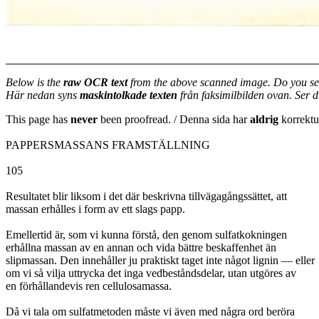
Below is the
raw OCR text
from the above scanned image. Do you se
Här nedan syns
maskintolkade texten
från faksimilbilden ovan. Ser 
This page has
never
been proofread. / Denna sida har
aldrig
korrektur
PAPPERSMASSANS FRAMSTÄLLNING
105
Resultatet blir liksom i det där beskrivna tillvägagångssättet, att
massan erhålles i form av ett slags papp.
Emellertid är, som vi kunna förstå, den genom sulfatkokningen
erhållna massan av en annan och vida bättre beskaffenhet än
slipmassan. Den innehåller ju praktiskt taget inte något lignin — eller
om vi så vilja uttrycka det inga vedbeståndsdelar, utan utgöres av
en förhållandevis ren cellulosamassa.
Då vi tala om sulfatmetoden måste vi även med några ord beröra