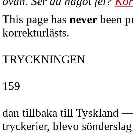
ovan. Ser du något fel?
Kor
This page has
never
been pr
korrekturlästs.
TRYCKNINGEN
159
dan tillbaka till Tyskland 
tryckerier, blevo sönderslag