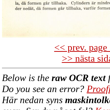
<< prev. page 
>> nästa si
Below is the
raw OCR text
f
Do you see an error?
Proof
Här nedan syns
maskintolk