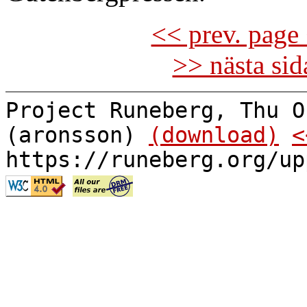
<< prev. page 
>> nästa si
Project Runeberg, Thu O
(aronsson)
(download)
<
https://runeberg.org/up