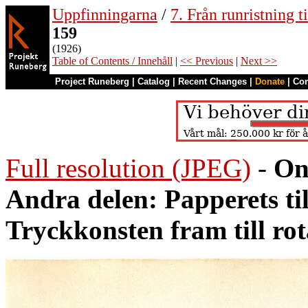
Uppfinningarna
/
7. Från runristning ti
159
(1926)
Table of Contents / Innehåll
|
<< Previous
|
Next >>
Project Runeberg
|
Catalog
|
Recent Changes
|
Donate
|
Co
Full resolution (JPEG)
-
On
Andra delen: Papperets ti
Tryckkonsten fram till ro