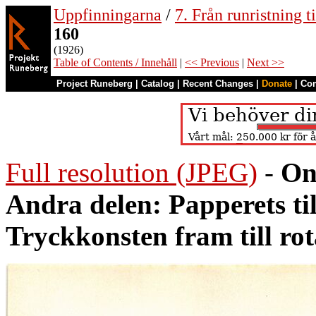
Uppfinningarna
/
7. Från runristning ti
160
(1926)
Table of Contents / Innehåll
|
<< Previous
|
Next >>
Project Runeberg
|
Catalog
|
Recent Changes
|
Donate
|
Co
Full resolution (JPEG)
-
On
Andra delen: Papperets ti
Tryckkonsten fram till ro