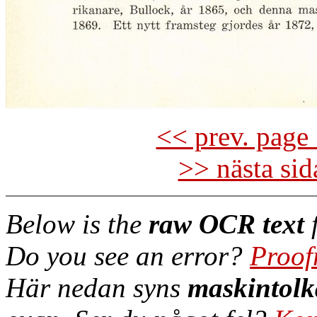
<< prev. page 
>> nästa si
Below is the
raw OCR text
f
Do you see an error?
Proof
Här nedan syns
maskintolk