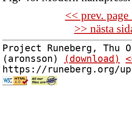
<< prev. page 
>> nästa si
Project Runeberg, Thu O
(aronsson)
(download)
<
https://runeberg.org/up