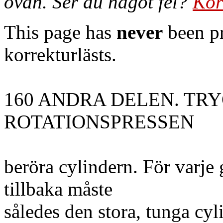
ovan. Ser du något fel?
Kor
This page has
never
been pr
korrekturlästs.
160 ANDRA DELEN. TR
ROTATIONSPRESSEN
beröra cylindern. För varje
tillbaka måste
således den stora, tunga cyl