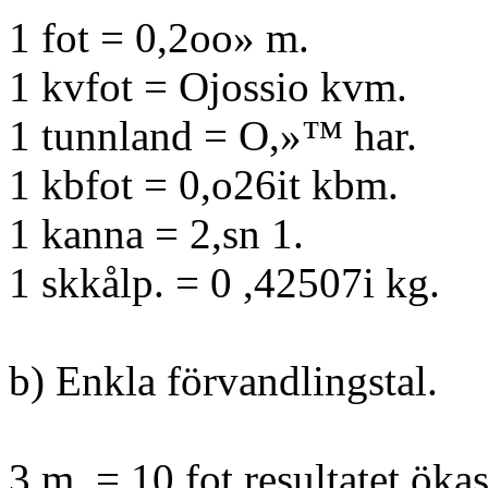
1 fot = 0,2oo» m.
1 kvfot = Ojossio kvm.
1 tunnland = O,»™ har.
1 kbfot = 0,o26it kbm.
1 kanna = 2,sn 1.
1 skkålp. = 0 ,42507i kg.
b) Enkla förvandlingstal.
3 m. = 10 fot resultatet öka