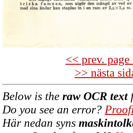
<< prev. page 
>> nästa si
Below is the
raw OCR text
f
Do you see an error?
Proof
Här nedan syns
maskintolk