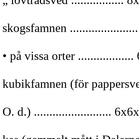
skogsfamnen ..................
• på vissa orter .............
kubikfamnen (för pappersv
O. d.) ........................