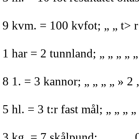
9 kvm. = 100 kvfot; „ „ t> r j
1 har = 2 tunnland; „ „ „ „ 
8 1. = 3 kannor; „ „ „ „ » 2 
5 hl. = 3 t:r fast mål; „ „ „ „ 
3 kg. = 7 skålpund; „ „ „ ,, 