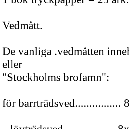
Vedmått.
De vanliga .vedmåtten inneh
eller
"Stockholms brofamn":
för barrträdsved.............
„ lövträdsved ...............