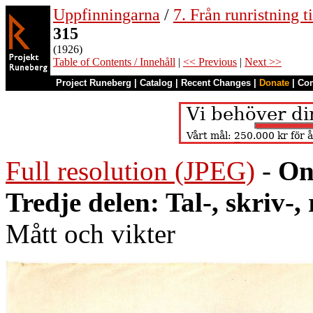
Uppfinningarna
/
7. Från runristning ti
315
(1926)
Table of Contents / Innehåll
|
<< Previous
|
Next >>
Project Runeberg
|
Catalog
|
Recent Changes
|
Donate
|
Co
Full resolution (JPEG)
-
On
Tredje delen: Tal-, skriv-
Mått och vikter