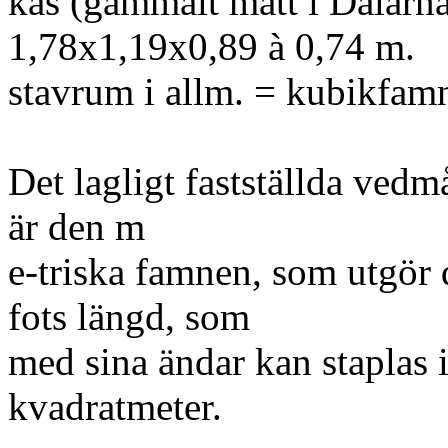
kas (gammalt mått i Dalarna
1,78x1,19x0,89 à 0,74 m.
stavrum i allm. = kubikfam
Det lagligt fastställda vedm
är den m
e-triska famnen, som utgör 
fots längd, som
med sina ändar kan staplas 
kvadratmeter.