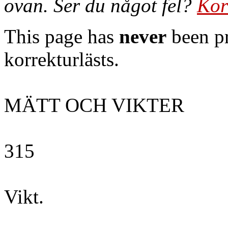
ovan. Ser du något fel?
Kor
This page has
never
been pr
korrekturlästs.
MÄTT OCH VIKTER
315
Vikt.