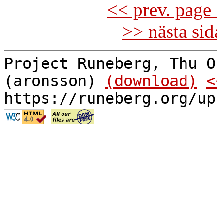
<< prev. page 
>> nästa si
Project Runeberg, Thu O
(aronsson)
(download)
<
https://runeberg.org/up