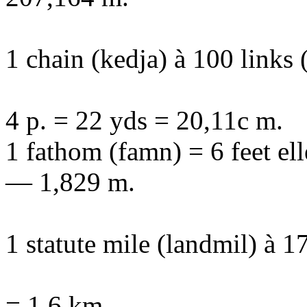
1 chain (kedja) à 100 links 
4 p. = 22 yds = 20,11c m.
1 fathom (famn) = 6 feet ell
— 1,829 m.
1 statute mile (landmil) à 1
= 1,6 km.