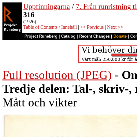
Uppfinningarna
/
7. Från runristning ti
316
(1926)
Table of Contents / Innehåll
|
<< Previous
|
Next >>
Project Runeberg
|
Catalog
|
Recent Changes
|
Donate
|
Co
Full resolution (JPEG)
-
On
Tredje delen: Tal-, skriv-
Mått och vikter