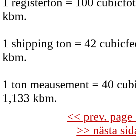
1 registerton = 100 cubicfo
kbm.
1 shipping ton = 42 cubicfe
kbm.
1 ton meausement = 40 cubi
1,133 kbm.
<< prev. page 
>> nästa si