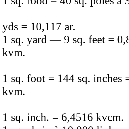
1 sq. rood = 40 sq. poles à 
yds = 10,117 ar.
1 sq. yard — 9 sq. feet = 0
kvm.
1 sq. foot = 144 sq. inches
kvm.
1 sq. inch. = 6,4516 kvcm.