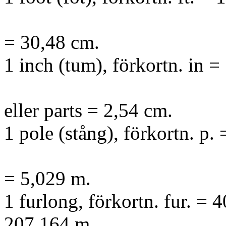
= 30,48 cm.
1 inch (tum), förkortn. in =
eller parts = 2,54 cm.
1 pole (stång), förkortn. p.
= 5,029 m.
1 furlong, förkortn. fur. = 
207,164 m.