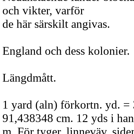
och vikter, varför
de här särskilt angivas.
England och dess kolonier.
Längdmått.
1 yard (aln) förkortn. yd. = 
91,438348 cm. 12 yds i han
m. För tyger, linneväv, siden