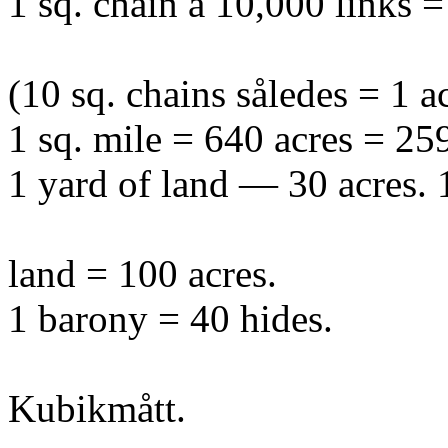
1 sq. chain à 10,000 links =
(10 sq. chains således = 1 ac
1 sq. mile = 640 acres = 259
1 yard of land — 30 acres. 
land = 100 acres.
1 barony = 40 hides.
Kubikmått.