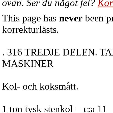
ovan. Ser du något fel?
Kor
This page has
never
been pr
korrekturlästs.
. 316 TREDJE DELEN. TA
MASKINER
Kol- och koksmått.
1 ton tysk stenkol = c:a 11