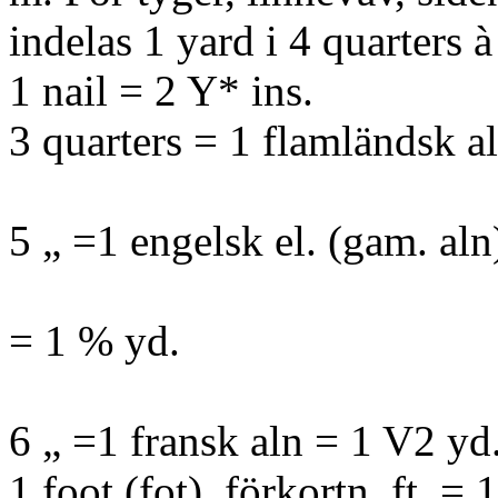
indelas 1 yard i 4 quarters à
1 nail = 2 Y* ins.
3 quarters = 1 flamländsk a
5 „ =1 engelsk el. (gam. aln
= 1 % yd.
6 „ =1 fransk aln = 1 V2 yd
1 foot (fot), förkortn. ft. = 