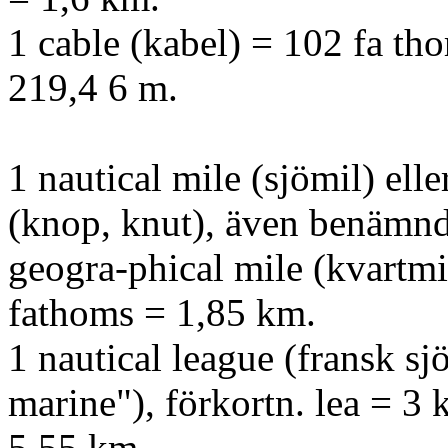
1 cable (kabel) = 102 fa tho
219,4 6 m.
1 nautical mile (sjömil) elle
(knop, knut), även benämn
geogra-phical mile (kvartmi
fathoms = 1,85 km.
1 nautical league (fransk sj
marine"), förkortn. lea = 3 
5,55 km.