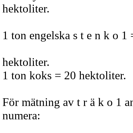
hektoliter.
1 ton engelska s t e n k o 1
hektoliter.
1 ton koks = 20 hektoliter.
För mätning av t r ä k o 1 
numera: