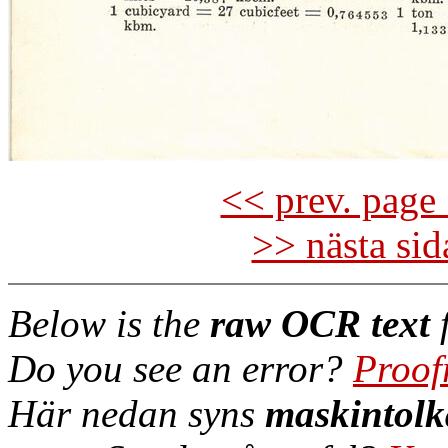
<< prev. page 
>> nästa si
Below is the
raw OCR text
f
Do you see an error?
Proof
Här nedan syns
maskintolk