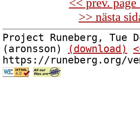
<< prev. page 
>> nästa si
Project Runeberg, Tue D
(aronsson)
(download)
<
https://runeberg.org/ve