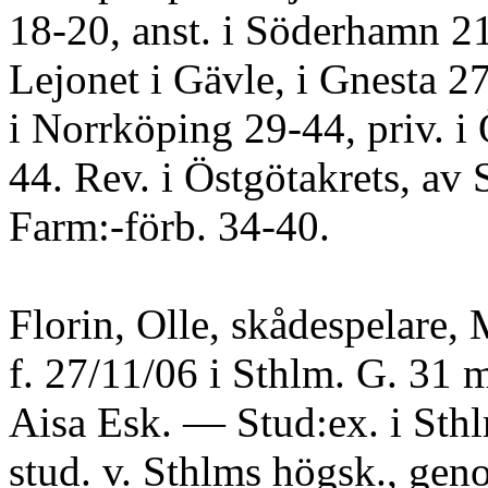
18-20, anst. i Söderhamn 2
Lejonet i Gävle, i Gnesta 2
i Norrköping 29-44, priv. i
44. Rev. i Östgötakrets, av 
Farm:-förb. 34-40.
Florin, Olle, skådespelare,
f. 27/11/06 i Sthlm. G. 31 
Aisa Esk. — Stud:ex. i Sth
stud. v. Sthlms högsk., gen