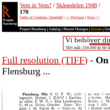
Vem är Vem?
/
Skånedelen 1948
/
170
Table of Contents / Innehåll
|
<< Previous
|
Next >>
Project Runeberg
|
Catalog
|
Recent Changes
|
Donate
|
Co
Full resolution (TIFF)
-
On 
Flensburg ...