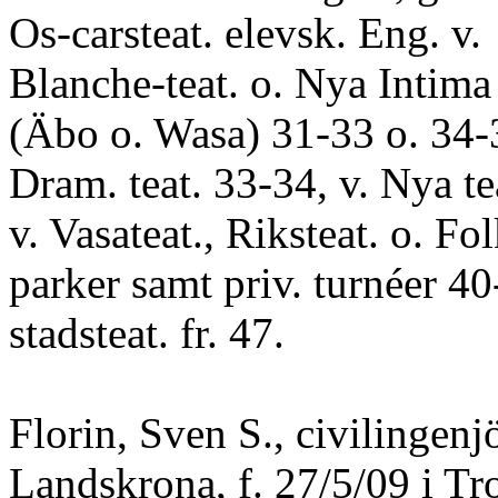
Os-carsteat. elevsk. Eng. v.
Blanche-teat. o. Nya Intima t
(Äbo o. Wasa) 31-33 o. 34-3
Dram. teat. 33-34, v. Nya te
v. Vasateat., Riksteat. o. Fo
parker samt priv. turnéer 4
stadsteat. fr. 47.
Florin, Sven S., civilingenjö
Landskrona, f. 27/5/09 i Tro