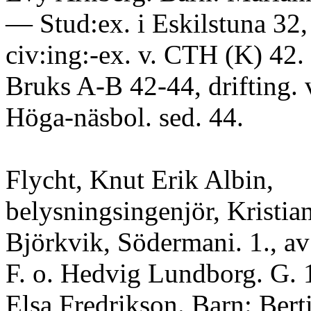
— Stud:ex. i Eskilstuna 32,
civ:ing:-ex. v. CTH (K) 42. 
Bruks A-B 42-44, drifting. 
Höga-näsbol. sed. 44.
Flycht, Knut Erik Albin,
belysningsingenjör, Kristian
Björkvik, Södermani. 1., av
F. o. Hedvig Lundborg. G. 
Elsa Fredrikson. Barn: Bertil