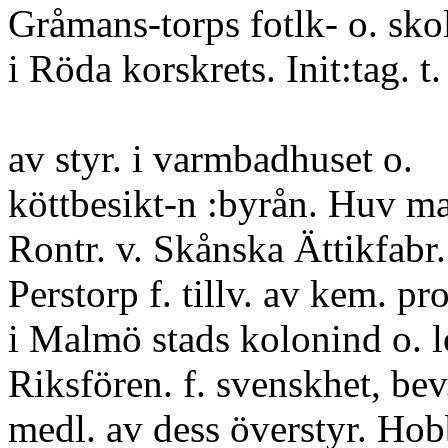
Gråmans-torps fotlk- o. skolb
i Röda korskrets. Init:tag. t.
av styr. i varmbadhuset o.
köttbesikt-n :byrån. Huv ma
Rontr. v. Skånska Ättikfabr.
Perstorp f. tillv. av kem. pro
i Malmö stads kolonind o. l
Riksfören. f. svenskhet, bev. 
medl. av dess överstyr. Hobb