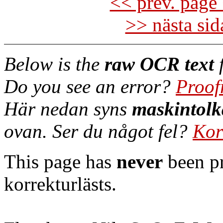
<< prev. page 
>> nästa si
Below is the
raw OCR text
f
Do you see an error?
Proof
Här nedan syns
maskintolk
ovan. Ser du något fel?
Kor
This page has
never
been pr
korrekturlästs.