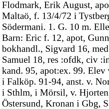
Flodmark, Erik August, apo
Maltaö, f. 13/4/72 i Tystber
Södermani. 1. G. 10 m. Ell
Barn: Eric f. 12, apot, Gunn
bokhandl., Sigvard 16, med
Samuel 18, res :ofdk, civ :
kand. 95, apot:ex. 99. Elev
i Falköp. 91-94, anst. v. No
i Sthlm, i Mörsil, v. Hjorten
Östersund, Kronan i Gbg, Sa