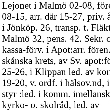
Lejonet i Malmö 02-08, före
08-15, arr. där 15-27, priv.
i Jönköp. 26, transp. t. Fläk
Malmö 32, pens. 42. Sekr. o
kassa-förv. i Apot:arr. fören.
skånska krets, av Sv. apot:f
25-26, i Klippan led. av ko
19-20, v. ordf. i hälsov.nd, 
styr :led. i komm. imellansk.
kyrko- o. skolråd, led. av