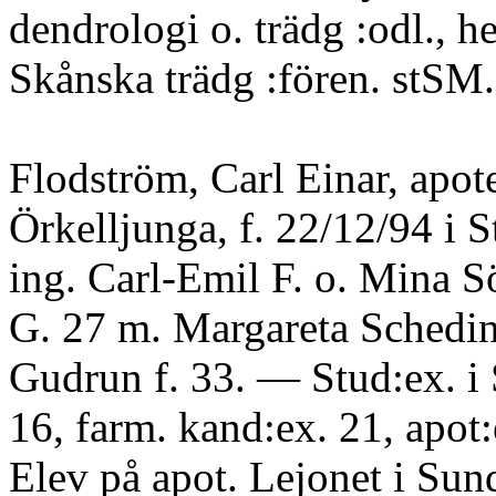
dendrologi o. trädg :odl., h
Skånska trädg :fören. stSM.
Flodström, Carl Einar, apot
Örkelljunga, f. 22/12/94 i 
ing. Carl-Emil F. o. Mina S
G. 27 m. Margareta Schedin
Gudrun f. 33. — Stud:ex. i
16, farm. kand:ex. 21, apot:
Elev på apot. Lejonet i Sun