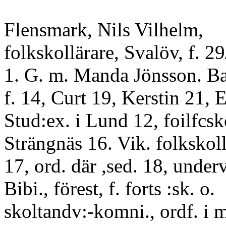
Flensmark, Nils Vilhelm,
folkskollärare, Svalöv, f. 2
1. G. m. Manda Jönsson. B
f. 14, Curt 19, Kerstin 21,
Stud:ex. i Lund 12, foilfcsko
Strängnäs 16. Vik. folkskoll
17, ord. där ,sed. 18, underv.
Bibi., förest, f. forts :sk. o.
skoltandv:-komni., ordf. 