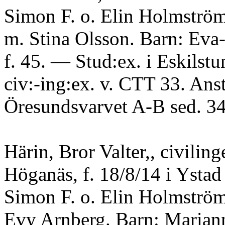
Simon F. o. Elin Holmström
m. Stina Olsson. Barn: Eva-
f. 45. — Stud:ex. i Eskilstu
civ:-ing:ex. v. CTT 33. Anst
Öresundsvarvet A-B sed. 34
Härin, Bror Valter,, civiling
Höganäs, f. 18/8/14 i Ystad
Simon F. o. Elin Holmström
Evy Arnberg. Barn: Mariann