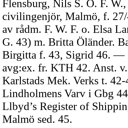
Flensburg, Nils S. O. F. W.,
civilingenjör, Malmö, f. 27/
av rådm. F. W. F. o. Elsa L
G. 43) m. Britta Öländer. B
Birgitta f. 43, Sigrid 46. —
avg:ex. fr. KTH 42. Anst. v
Karlstads Mek. Verks t. 42-
Lindholmens Varv i Gbg 44
Llbyd’s Register of Shippin
Malmö sed. 45.