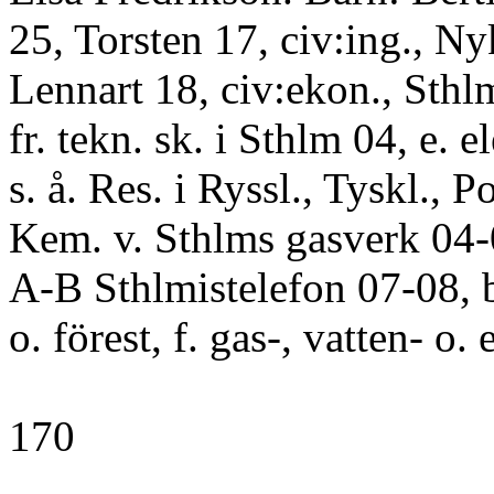
25, Torsten 17, civ:ing., Ny
Lennart 18, civ:ekon., Sth
fr. tekn. sk. i Sthlm 04, e. 
s. å. Res. i Ryssl., Tyskl., P
Kem. v. Sthlms gasverk 04-0
A-B Sthlmistelefon 07-08, 
o. förest, f. gas-, vatten- o. 
170