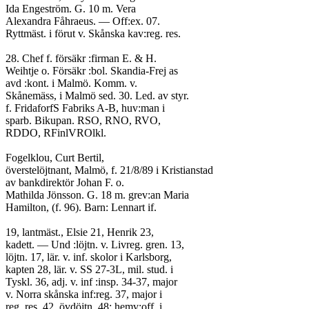
Ida Engeström. G. 10 m. Vera
Alexandra Fåhraeus. — Off:ex. 07.
Ryttmäst. i förut v. Skånska kav:reg. res.
28. Chef f. försäkr :firman E. & H.
Weihtje o. Försäkr :bol. Skandia-Frej as
avd :kont. i Malmö. Komm. v.
Skånemäss, i Malmö sed. 30. Led. av styr.
f. FridaforfS Fabriks A-B, huv:man i
sparb. Bikupan. RSO, RNO, RVO,
RDDO, RFinlVROlkl.
Fogelklou, Curt Bertil,
överstelöjtnant, Malmö, f. 21/8/89 i Kristianstad
av bankdirektör Johan F. o.
Mathilda Jönsson. G. 18 m. grev:an Maria
Hamilton, (f. 96). Barn: Lennart if.
19, lantmäst., Elsie 21, Henrik 23,
kadett. — Und :löjtn. v. Livreg. gren. 13,
löjtn. 17, lär. v. inf. skolor i Karlsborg,
kapten 28, lär. v. SS 27-3L, mil. stud. i
Tyskl. 36, adj. v. inf :insp. 34-37, major
v. Norra skånska inf:reg. 37, major i
reg. res. 42, övdöjtn. 48; hemv:off. i