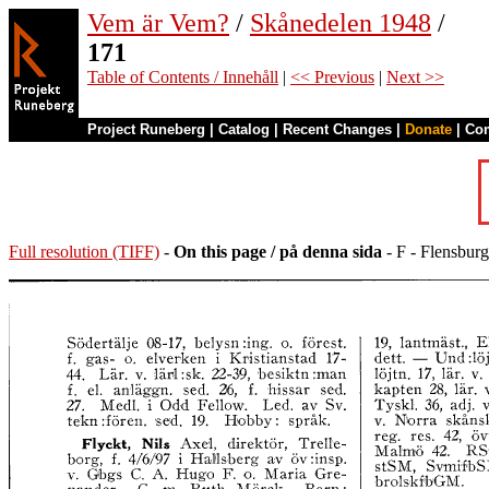
Vem är Vem?
/
Skånedelen 1948
/
171
Table of Contents / Innehåll
|
<< Previous
|
Next >>
Project Runeberg
|
Catalog
|
Recent Changes
|
Donate
|
Co
Full resolution (TIFF)
-
On this page / på denna sida
- F - Flensburg 