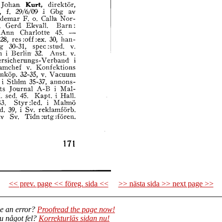
<< prev. page << föreg. sida <<
>> nästa sida >> next page >>
e an error?
Proofread the page now!
du något fel?
Korrekturläs sidan nu!