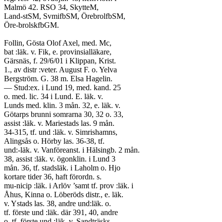
Malmö 42. RSO 34, SkytteM,
Land-stSM, SvmifbSM, ÖrebrolfbSM,
Öre-brolskfbGM.
Follin, Gösta Olof Axel, med. Mc,
bat :läk. v. Fik, e. provinsialläkare,
Gärsnäs, f. 29/6/01 i Klippan, Krist.
1., av distr :veter. August F. o. Yelva
Bergström. G. 38 m. Elsa Hagelin.
— Stud:ex. i Lund 19, med. kand. 25
o. med. lic. 34 i Lund. E. läk. v.
Lunds med. klin. 3 mån. 32, e. läk. v.
Götarps brunni somrarna 30, 32 o. 33,
assist :läk. v. Mariestads las. 9 mån.
34-315, tf. und :läk. v. Simrishamns,
Alingsås o. Hörby las. 36-38, tf.
und:-läk. v. Vanföreanst. i Hälsingb. 2 mån.
38, assist :läk. v. ögonklin. i Lund 3
mån. 36, tf. stadsläk. i Laholm o. Hjo
kortare tider 36, haft förordn. s.
mu-nicip :läk. i Arlöv ’samt tf. prov :läk. i
Åhus, Kinna o. Löberöds distr., e. läk.
v. Ystads las. 38, andre und:läk. o.
tf. förste und :läk. där 391, 40, andre
o. tf. förste und :läk. v. Sandträsks