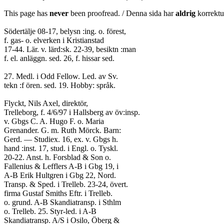
This page has
never
been proofread. / Denna sida har
aldrig
korrektur
Södertälje 08-17, belysn :ing. o. förest,
f. gas- o. elverken i Kristianstad
17-44. Lär. v. lärd:sk. 22-39, besiktn :man
f. el. anläggn. sed. 26, f. hissar sed.
27. Medl. i Odd Fellow. Led. av Sv.
tekn :f ören. sed. 19. Hobby: språk.
Flyckt, Nils Axel, direktör,
Trelleborg, f. 4/6/97 i Hallsberg av öv:insp.
v. Gbgs C. A. Hugo F. o. Maria
Grenander. G. m. Ruth Mörck. Barn:
Gerd. — Studiex. 16, ex. v. Gbgs h.
hand :inst. 17, stud. i Engl. o. Tyskl.
20-22. Anst. h. Forsblad & Son o.
Fallenius & Lefflers A-B i Gbg 19, i
A-B Erik Hultgren i Gbg 22, Nord.
Transp. & Sped. i Trelleb. 23-24, övert.
firma Gustaf Smiths Eftr. i Trelleb.
o. grund. A-B Skandiatransp. i Sthlm
o. Trelleb. 25. Styr-led. i A-B
Skandiatransp. A/S i Osilo, Öberg &