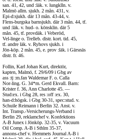
san. 41, 42, und :läk. v. lungklln. v.
Malmö allm. sjukh. 2 mån. 431, v.
Epi-d:sjukh. där 13 mån. 43-44, v.
Flens-burgska barnsjukh. där 3 mån. 44, tf.
und :läk. v. hud- o. könsklin. där 5
mån. 45, tf. provdäk. i Veberöd,
Vel-linge o. Trelleb. distr. kort. tid. 45,
tf. andre läk. v. Ryhovs sjukh. i
Jön-köp. 2 mån. 45, e. prov :läk. i Gärsnäs
distr. fr. 46.
Follin, Karl Johan Kurt, direktör,
kapten, Malmö, f. 29/6/09 i Gbg av
ass :tj :m.fan Waldemar F. o. Calla
Nor-ling. G. 34*m. Gerd Ekvall. Barn:
Krister f. 36, Ann Charlotte 45. —
Stud:ex. i Gbg 28, res :off :ex. 30,
han-d:högsk. i Gbg 30-31, spec:stud. v.
Schuile Reimann i Berlin 32. Anst. v.
Int. Transp.-Versicherungs-Verband i
Berlin 29, reklamchef v. Konfektions
A-B Junex i Jönköp. 32-35, v. Vacuum
Oil Comp. A-B i Sthlm 35-37,
annons-chef v. Hemmets Journal A-B i