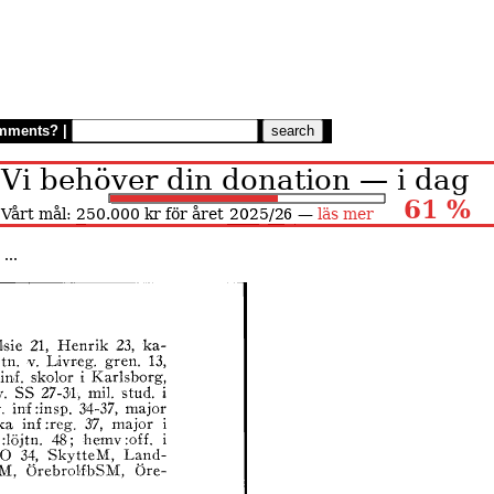
mments?
|
...