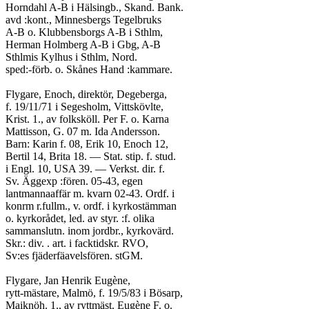
Horndahl A-B i Hälsingb., Skand. Bank.
avd :kont., Minnesbergs Tegelbruks
A-B o. Klubbensborgs A-B i Sthlm,
Herman Holmberg A-B i Gbg, A-B
Sthlmis Kylhus i Sthlm, Nord.
sped:-förb. o. Skånes Hand :kammare.
Flygare, Enoch, direktör, Degeberga,
f. 19/11/71 i Segesholm, Vittskövlte,
Krist. 1., av folksköll. Per F. o. Karna
Mattisson, G. 07 m. Ida Andersson.
Barn: Karin f. 08, Erik 10, Enoch 12,
Bertil 14, Brita 18. — Stat. stip. f. stud.
i Engl. 10, USA 39. — Verkst. dir. f.
Sv. Äggexp :fören. 05-43, egen
lantmannaaffär m. kvarn 02-43. Ordf. i
konrm r.fullm., v. ordf. i kyrkostämman
o. kyrkorådet, led. av styr. :f. olika
sammanslutn. inom jordbr., kyrkovärd.
Skr.: div. . art. i facktidskr. RVO,
Sv:es fjäderfäavelsfören. stGM.
Flygare, Jan Henrik Eugène,
rytt-mästare, Malmö, f. 19/5/83 i Bösarp,
Maiknöh. 1., av ryttmäst. Eugène F. o.