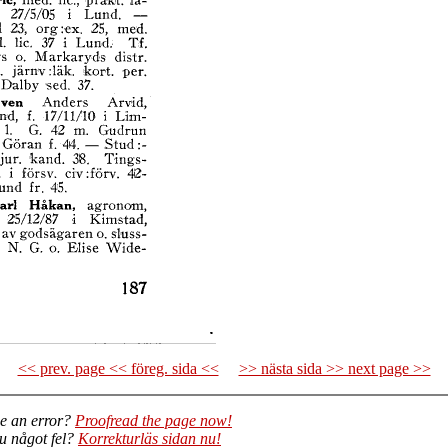
<< prev. page << föreg. sida <<
>> nästa sida >> next page >>
e an error?
Proofread the page now!
du något fel?
Korrekturläs sidan nu!