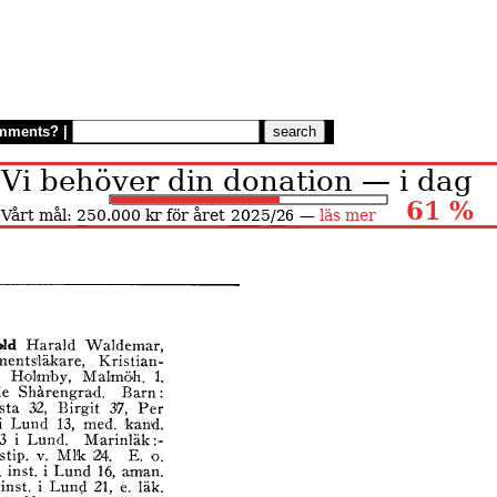
mments?
|