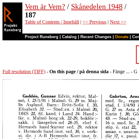
Vem är Vem?
/
Skånedelen 1948
/
187
Table of Contents / Innehåll
|
<< Previous
|
Next >>
Project Runeberg
|
Catalog
|
Recent Changes
|
Donate
|
Co
Full resolution (TIFF)
-
On this page / på denna sida
- Fänge ... - G