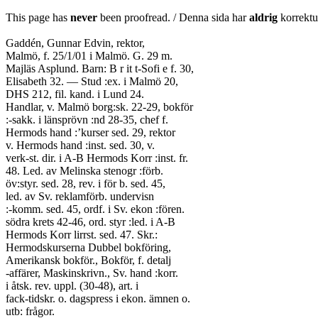
This page has
never
been proofread. / Denna sida har
aldrig
korrektur
Gaddén, Gunnar Edvin, rektor,
Malmö, f. 25/1/01 i Malmö. G. 29 m.
Majläs Asplund. Barn: B r it t-Sofi e f. 30,
Elisabeth 32. — Stud :ex. i Malmö 20,
DHS 212, fil. kand. i Lund 24.
Handlar, v. Malmö borg:sk. 22-29, bokför
:-sakk. i länsprövn :nd 28-35, chef f.
Hermods hand :’kurser sed. 29, rektor
v. Hermods hand :inst. sed. 30, v.
verk-st. dir. i A-B Hermods Korr :inst. fr.
48. Led. av Melinska stenogr :förb.
öv:styr. sed. 28, rev. i för b. sed. 45,
led. av Sv. reklamförb. undervisn
:-komm. sed. 45, ordf. i Sv. ekon :fören.
södra krets 42-46, ord. styr :led. i A-B
Hermods Korr lirrst. sed. 47. Skr.:
Hermodskurserna Dubbel bokföring,
Amerikansk bokför., Bokför, f. detalj
-affärer, Maskinskrivn., Sv. hand :korr.
i åtsk. rev. uppl. (30-48), art. i
fack-tidskr. o. dagspress i ekon. ämnen o.
utb: frågor.