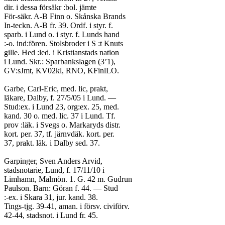
dir. i dessa försäkr :bol. jämte
För-säkr. A-B Finn o. Skånska Brands
In-teckn. A-B fr. 39. Ordf. i styr. f.
sparb. i Lund o. i styr. f. Lunds hand
:-o. ind:fören. Stolsbroder i S :t Knuts
gille. Hed :led. i Kristianstads nation
i Lund. Skr.: Sparbankslagen (3’1),
GV:sJmt, KV02kl, RNO, KFinlLO.
Garbe, Carl-Eric, med. lic, prakt,
läkare, Dalby, f. 27/5/05 i Lund. —
Stud:ex. i Lund 23, org:ex. 25, med.
kand. 30 o. med. lic. 37 i Lund. Tf.
prov :läk. i Svegs o. Markaryds distr.
kort. per. 37, tf. järnvdäk. kort. per.
37, prakt. läk. i Dalby sed. 37.
Garpinger, Sven Anders Arvid,
stadsnotarie, Lund, f. 17/11/10 i
Limhamn, Malmön. 1. G. 42 m. Gudrun
Paulson. Barn: Göran f. 44. — Stud
:-ex. i Skara 31, jur. kand. 38.
Tings-tjg. 39-41, aman. i försv. civiförv.
42-44, stadsnot. i Lund fr. 45.