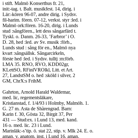
i stift. Malmö Konserthus fr. 21,
init:-tag. t. Balt. musikfest. 14, dirig. i
Lär:-kören 96-07, andre dirig. i Sydsv.
fil-harim. fören. 07-12, verkst. styr :led. i
Malmö ork:fören. 16-20, dirig. i Lunds
stud :sångfören., lett dess sångarfärd t.
Tyskl. o. Danm. 26-33, ’Farbror’ i O.
D. 28, hed :led. av Sv. musik :förb.,
Lunds stud : sång för en., Malrnö nya
kvart :sångsällsk. Sångarcirkeln,
förste hed :led. i Sydsv. tulltj :m:förb.
LMA 35. RNO, RVO, KDD02gr,
KLettSO, RFinlVROlkl, Litt. et Art.
27, LandstSM o. hed :sköld i silver, 2
GM, ChrX:s FrihM.
Gahrton, Arnold Harald Waldemar,
med. lic, regementsläkare,
Kristianstad, f. 1/4/93 i Holmby, Malmöh. 1.
G. 27 m. Asta de Shàrengrad. Barn:
Karin f. 30, Gösta 32, Birgit 37, Per
431 — Stud:ex. i Lund 13, med. kand.
16 o. med. lic. 23 i Lund.
Marinläk:-s’tip. ö. stat 22, stip. v. Mlk 24. E. o.
aman. v. anatom. inst. i Lund 16, aman.