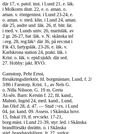
där 17, v. patol. inst. i Lund 21, e. läk.
i Molkoms distr. 22, e. o. aman. o.
aman. v. röntgeninst. i Lund 23-24, e.
o. aman. v. med. klin. i Lund 24, aman.
där 25, andre und :läk. 26, tf. bitr. lär.
i med. v. Lunds univ. 26, marinläk. av
2 gr. 26-27, bat :läk. v. N. skånska inf
:-reg. 28, reg:läk^ där 36, på res:stat i
Fik 43, fartygsläk. 23-26, e. läk. v.
Karlskrona station 24, prakt. läk. i
Krist. o. läk. v. epid:sjukh. där sed.
27. Hobby: jakt. RVO.
Gamstorp, Pehr Ernst,
försäkringsdirektör, fd. borgmästare, Lund, f. 2/
3/86 i Farstorp, Krist. 1., av Nels G.
o. Nilla Nilsson. G. 19 m. Greta
Al-sén. Barn: Kerstin f. 22, fil. kand.,
Malmö, Ingrid 24, med. kand., Lund,
Jan Olof 28, d. 47. — Stud :>ex. i Lund
04, jur. kand. 09. Assess. i Skånska hovr.
15, fiskal 19, tf. rev:sekr. 17-21,
borg-mäst. i Lund 21-39, styr :led. i Skånska
brandförsäkr dnrättn. o. i Skånska
städ. brandstodsfören. fr. 27, verkst.