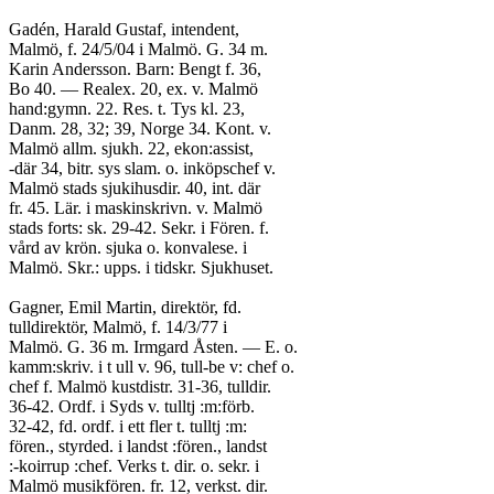
Gadén, Harald Gustaf, intendent,
Malmö, f. 24/5/04 i Malmö. G. 34 m.
Karin Andersson. Barn: Bengt f. 36,
Bo 40. — Realex. 20, ex. v. Malmö
hand:gymn. 22. Res. t. Tys kl. 23,
Danm. 28, 32; 39, Norge 34. Kont. v.
Malmö allm. sjukh. 22, ekon:assist,
-där 34, bitr. sys slam. o. inköpschef v.
Malmö stads sjukihusdir. 40, int. där
fr. 45. Lär. i maskinskrivn. v. Malmö
stads forts: sk. 29-42. Sekr. i Fören. f.
vård av krön. sjuka o. konvalese. i
Malmö. Skr.: upps. i tidskr. Sjukhuset.
Gagner, Emil Martin, direktör, fd.
tulldirektör, Malmö, f. 14/3/77 i
Malmö. G. 36 m. Irmgard Åsten. — E. o.
kamm:skriv. i t ull v. 96, tull-be v: chef o.
chef f. Malmö kustdistr. 31-36, tulldir.
36-42. Ordf. i Syds v. tulltj :m:förb.
32-42, fd. ordf. i ett fler t. tulltj :m:
fören., styrded. i landst :fören., landst
:-koirrup :chef. Verks t. dir. o. sekr. i
Malmö musikfören. fr. 12, verkst. dir.