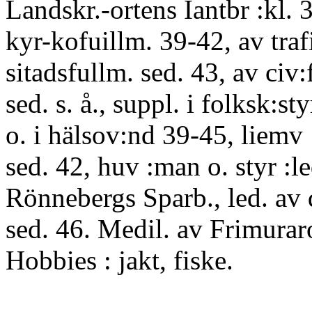
Landskr.-ortens Iantbr :kl. 3
kyr-kofuillm. 39-42, av traf
sitadsfullm. sed. 43, av civ
sed. s. å., suppl. i folksk:st
o. i hälsov:nd 39-45, liemv 
sed. 42, huv :man o. styr :le
Rönnebergs Sparb., led. av d
sed. 46. Medil. av Frimurar
Hobbies : jakt, fiske.