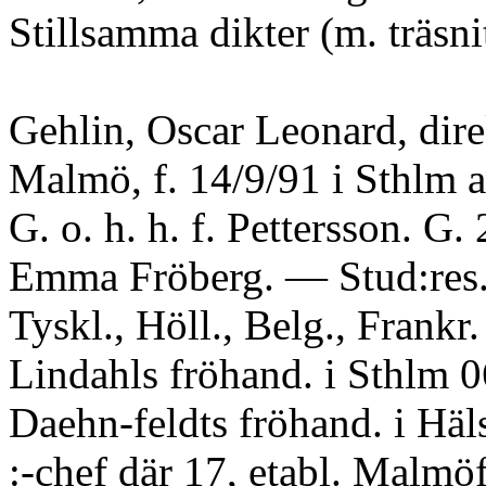
Stillsamma dikter (m. träsn
Gehlin, Oscar Leonard, dire
Malmö, f. 14/9/91 i Sthlm 
G. o. h. h. f. Pettersson. G.
Emma Fröberg. — Stud:res.
Tyskl., Höll., Belg., Frankr.
Lindahls fröhand. i Sthlm 06
Daehn-feldts fröhand. i Häl
:-chef där 17, etabl. Malmöf