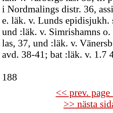
i Nordmalings distr. 36, assi
e. läk. v. Lunds epidisjukh. 
und :läk. v. Simrishamns o. 
las, 37, und :läk. v. Vänersb
avd. 38-41; bat :läk. v. 1.7 
188
<< prev. page 
>> nästa si