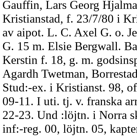
Gauffin, Lars Georg Hjalma
Kristianstad, f. 23/7/80 i Kr
av aipot. L. C. Axel G. o. 
G. 15 m. Elsie Bergwall. Ba
Kerstin f. 18, g. m. godsins
Agardh Twetman, Borresta
Stud:-ex. i Kristianst. 98, 
09-11. I uti. tj. v. franska a
22-23. Und :löjtn. i Norra 
inf:-reg. 00, löjtn. 05, kapte