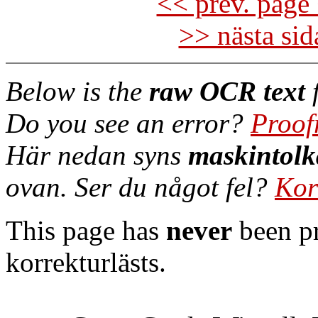
<< prev. page 
>> nästa si
Below is the
raw OCR text
f
Do you see an error?
Proof
Här nedan syns
maskintolk
ovan. Ser du något fel?
Kor
This page has
never
been pr
korrekturlästs.