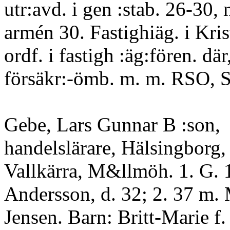
utr:avd. i gen :stab. 26-30, 
armén 30. Fastighiäg. i Krist
ordf. i fastigh :äg:fören. där
försäkr:-ömb. m. m. RSO, 
Gebe, Lars Gunnar B :son,
handelslärare, Hälsingborg,
Vallkärra, M&llmöh. 1. G. 1
Andersson, d. 32; 2. 37 m.
Jensen. Barn: Britt-Marie f.