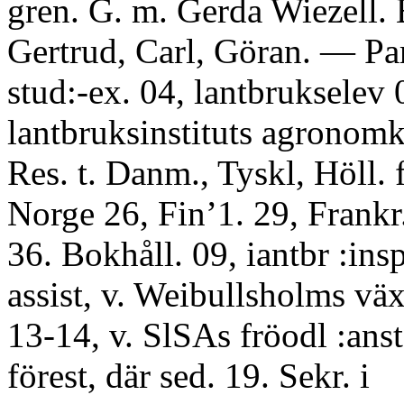
gren. G. m. Gerda Wiezell. 
Gertrud, Carl, Göran. — Par
stud:-ex. 04, lantbrukselev
lantbruksinstituts agronom
Res. t. Danm., Tyskl, Höll. f
Norge 26, Fin’1. 29, Frankr
36. Bokhåll. 09, iantbr :ins
assist, v. Weibullsholms växt
13-14, v. SlSAs fröodl :anst
förest, där sed. 19. Sekr. i