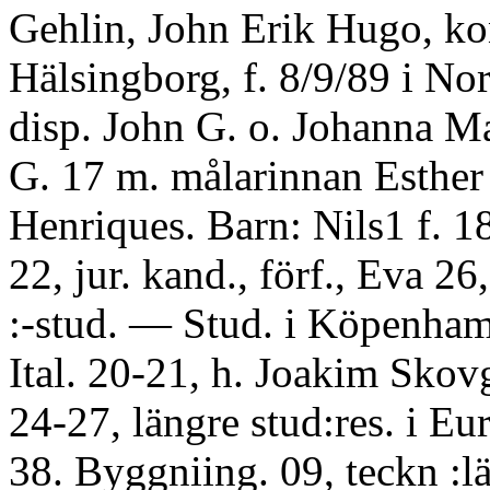
Gehlin, John Erik Hugo, ko
Hälsingborg, f. 8/9/89 i No
disp. John G. o. Johanna M
G. 17 m. målarinnan Esther
Henriques. Barn: Nils1 f. 18
22, jur. kand., förf., Eva 26
:-stud. — Stud. i Köpenham
Ital. 20-21, h. Joakim Skov
24-27, längre stud:res. i Eu
38. Byggniing. 09, teckn :l