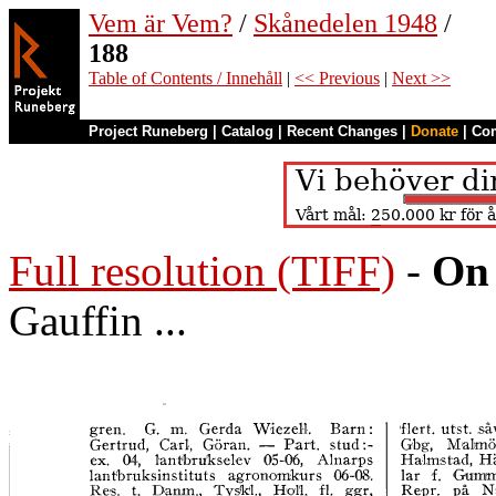
Vem är Vem?
/
Skånedelen 1948
/
188
Table of Contents / Innehåll
|
<< Previous
|
Next >>
Project Runeberg
|
Catalog
|
Recent Changes
|
Donate
|
Co
Full resolution (TIFF)
-
On 
Gauffin ...