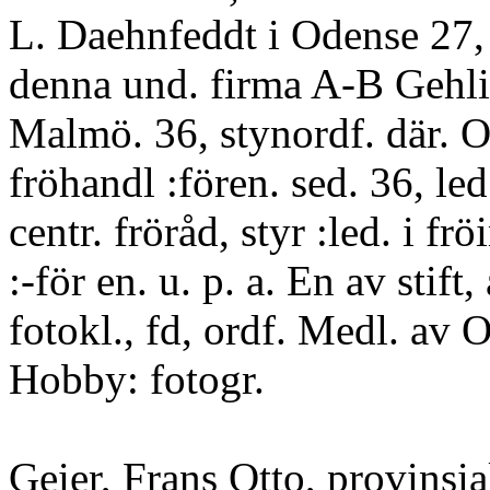
L. Daehnfeddt i Odense 27, 
denna und. firma A-B Gehli
Malmö. 36, stynordf. där. Or
fröhandl :fören. sed. 36, led
centr. fröråd, styr :led. i frö
:-för en. u. p. a. En av stif
fotokl., fd, ordf. Medl. av 
Hobby: fotogr.
Geier, Frans Otto, provinsia