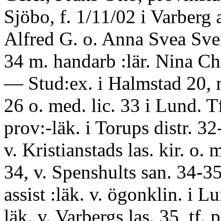
Sjöbo, f. 1/11/02 i Varberg 
Alfred G. o. Anna Svea Sve
34 m. handarb :lär. Nina Ch
— Stud:ex. i Halmstad 20, 
26 o. med. lic. 33 i Lund. T
prov:-läk. i Torups distr. 32
v. Kristianstads las. kir. o. 
34, v. Spenshults san. 34-35
assist :läk. v. ögonklin. i Lu
läk. v. Varbergs las. 35, tf. 