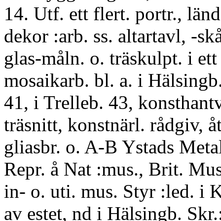
14. Utf. ett flert. portr., län
dekor :arb. ss. altartavl, -sk
glas-måln. o. träskulpt. i et
mosaikarb. bl. a. i Hälsingb
41, i Trelleb. 43, konsthantv
träsnitt, konstnärl. rådgiv, 
gliasbr. o. A-B Ystads Metal
Repr. å Nat :mus., Brit. Mu
in- o. uti. mus. Styr :led. i
av estet, nd i Hälsingb. Skr.