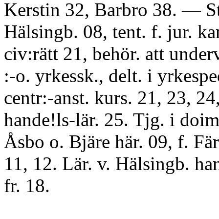
Kerstin 32, Barbro 38. — St
Hälsingb. 08, tent. f. jur. ka
civ:rätt 21, behör. att underv
:-o. yrkessk., delt. i yrkespe
centr:-anst. kurs. 21, 23, 24,
hande!ls-lär. 25. Tjg. i doim
Åsbo o. Bjäre här. 09, f. Fär
11, 12. Lär. v. Hälsingb. h
fr. 18.