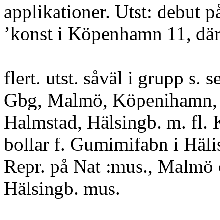
applikationer. Utst: debut 
’konst i Köpenhamn 11, däre
flert. utst. såväl i grupp s. 
Gbg, Malmö, Köpenihamn,
Halmstad, Hälsingb. m. fl.
bollar f. Gumimifabn i Häli
Repr. på Nat :mus., Malmö 
Hälsingb. mus.