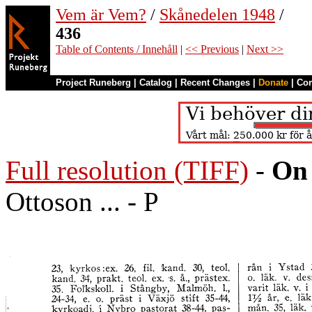
Vem är Vem?
/
Skånedelen 1948
/
436
Table of Contents / Innehåll
|
<< Previous
|
Next >>
Project Runeberg
|
Catalog
|
Recent Changes
|
Donate
|
Co
Full resolution (TIFF)
-
On 
Ottoson ... - P