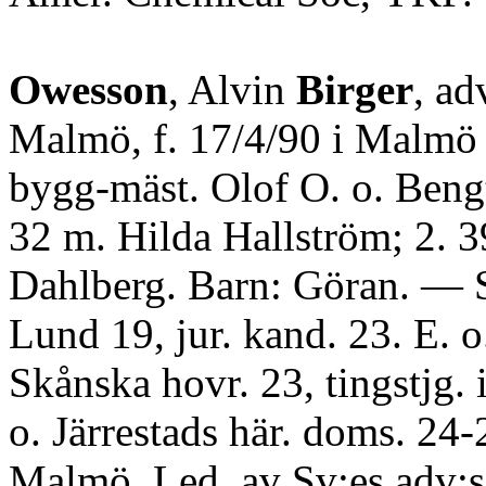
Owesson
, Alvin
Birger
, ad
Malmö, f. 17/4/90 i Malmö
bygg-mäst. Olof O. o. Bengt
32 m. Hilda Hallström; 2. 
Dahlberg. Barn: Göran. — S
Lund 19, jur. kand. 23. E. o.
Skånska hovr. 23, tingstjg. i
o. Järrestads här. doms. 24-2
Malmö. Led. av Sv:es adv:sa