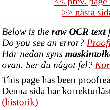
<< prev. page 
>> nästa si
Below is the
raw OCR text
f
Do you see an error?
Proof
Här nedan syns
maskintolk
ovan. Ser du något fel?
Kor
This page has been proofre
Denna sida har korrekturläs
(historik)