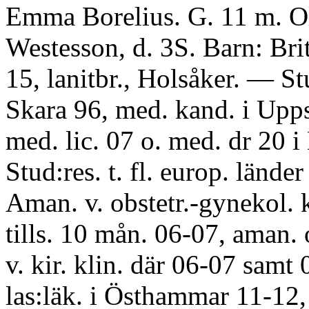
Emma Borelius. G. 11 m. O
Westesson, d. 3S. Barn: Brit
15, lanitbr., Holsåker. — St
Skara 96, med. kand. i Upps
med. lic. 07 o. med. dr 20 i
Stud:res. t. fl. europ. länder
Aman. v. obstetr.-gynekol. 
tills. 10 mån. 06-07, aman. 
v. kir. klin. där 06-07 samt 
las:läk. i Östhammar 11-12, t