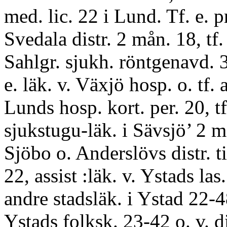
med. lic. 22 i Lund. Tf. e. p
Svedala distr. 2 mån. 18, tf.
Sahlgr. sjukh. röntgenavd. 
e. läk. v. Växjö hosp. o. tf. 
Lunds hosp. kort. per. 20, tf
sjukstugu-läk. i Sävsjö’ 2 må
Sjöbo o. Anderslövs distr. ti
22, assist :läk. v. Ystads las
andre stadsläk. i Ystad 22-4
Ystads folksk. 23-42 o. v. 