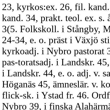
23, kyrkos:ex. 26, fil. kand.
kand. 34, prakt. teol. ex. s. 
3(5. Folkskoll. i Stångby, 
24-34, e. o. präst i Växjö st
kyrkoadj. i Nybro pastorat 
pas-toratsadj. i Landskr. 45, 
i Landskr. 44, e. o. adj. v. s
Höganäs 45, ämneslär. v. 
flick-sk. i Ystad fr. 46. Ordf
Nybro 39, i finska Alahär