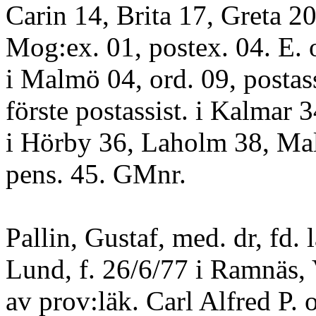
Carin 14, Brita 17, Greta 2
Mog:ex. 01, postex. 04. E. 
i Malmö 04, ord. 09, postass
förste postassist. i Kalmar 
i Hörby 36, Laholm 38, Ma
pens. 45. GMnr.
Pallin, Gustaf, med. dr, fd. l
Lund, f. 26/6/77 i Ramnäs, 
av prov:läk. Carl Alfred P. o