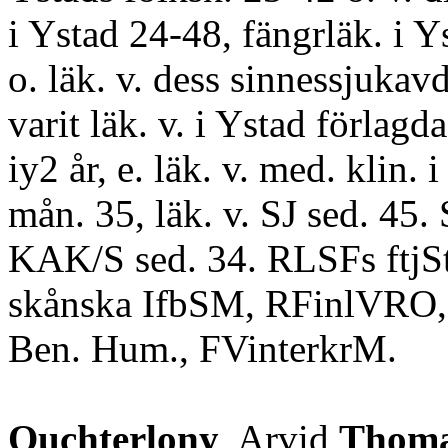
i Ystad 24-48, fängrläk. i Y
o. läk. v. dess sinnessjukavd
varit läk. v. i Ystad förlagda 
iy2 år, e. läk. v. med. klin. 
mån. 35, läk. v. SJ sed. 45. S
KAK/S sed. 34. RLSFs ftjSt
skånska IfbSM, RFinlVRO
Ben. Hum., FVinterkrM.
Ouchterlony
, Arvid
Thom