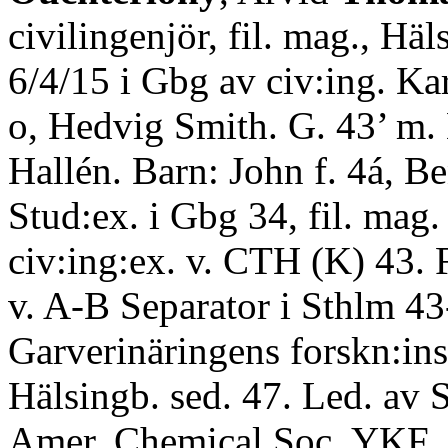
civilingenjör, fil. mag., Häl
6/4/15 i Gbg av civ:ing. Ka
o, Hedvig Smith. G. 43’ m. 
Hallén. Barn: John f. 4á, B
Stud:ex. i Gbg 34, fil. mag.
civ:ing:ex. v. CTH (K) 43. 
v. A-B Separator i Sthlm 43
Garverinäringens forskn:inst
Hälsingb. sed. 47. Led. av S
Amer. Chemical Soc, YKF.