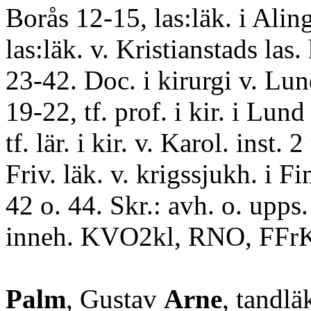
Borås 12-15, las:läk. i Alin
las:läk. v. Kristianstads las. 
23-42. Doc. i kirurgi v. Lun
19-22, tf. prof. i kir. i Lun
tf. lär. i kir. v. Karol. inst. 
Friv. läk. v. krigssjukh. i Fi
42 o. 44. Skr.: avh. o. upps.
inneh. KVO2kl, RNO, FFrK
Palm
, Gustav
Arne
, tandlä