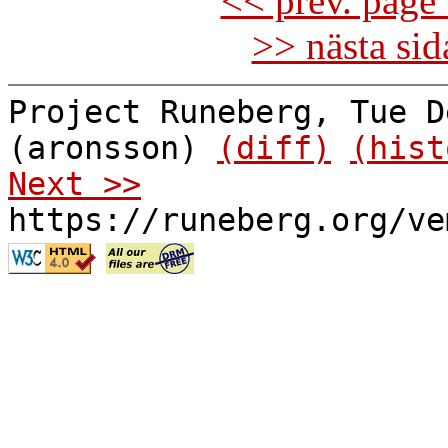
<< prev. page 
>> nästa si
Project Runeberg, Tue D
(aronsson)
(diff)
(hist
Next >>
https://runeberg.org/ve