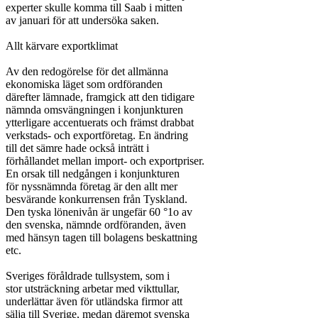
experter skulle komma till Saab i mitten

av januari för att undersöka saken.

Allt kärvare exportklimat

Av den redogörelse för det allmänna

ekonomiska läget som ordföranden

därefter lämnade, framgick att den tidigare

nämnda omsvängningen i konjunkturen

ytterligare accentuerats och främst drabbat

verkstads- och exportföretag. En ändring

till det sämre hade också inträtt i

förhållandet mellan import- och exportpriser.

En orsak till nedgången i konjunkturen

för nyssnämnda företag är den allt mer

besvärande konkurrensen från Tyskland.

Den tyska lönenivån är ungefär 60 °1o av

den svenska, nämnde ordföranden, även

med hänsyn tagen till bolagens beskattning

etc.

Sveriges föråldrade tullsystem, som i

stor utsträckning arbetar med vikttullar,

underlättar även för utländska firmor att

sälja till Sverige, medan däremot svenska
