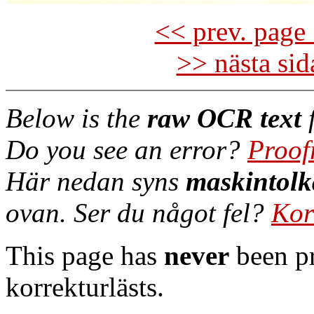
<< prev. page 
>> nästa si
Below is the
raw OCR text
f
Do you see an error?
Proof
Här nedan syns
maskintolk
ovan. Ser du något fel?
Kor
This page has
never
been pr
korrekturlästs.