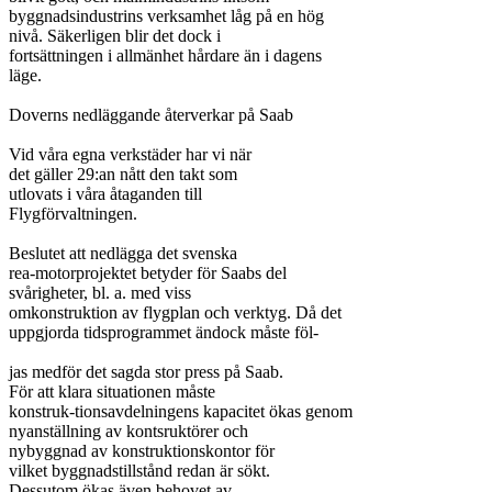
byggnadsindustrins verksamhet låg på en hög

nivå. Säkerligen blir det dock i

fortsättningen i allmänhet hårdare än i dagens

läge.

Doverns nedläggande återverkar på Saab

Vid våra egna verkstäder har vi när

det gäller 29:an nått den takt som

utlovats i våra åtaganden till

Flygförvaltningen.

Beslutet att nedlägga det svenska

rea-motorprojektet betyder för Saabs del

svårigheter, bl. a. med viss

omkonstruktion av flygplan och verktyg. Då det

uppgjorda tidsprogrammet ändock måste föl-

jas medför det sagda stor press på Saab.

För att klara situationen måste

konstruk-tionsavdelningens kapacitet ökas genom

nyanställning av kontsruktörer och

nybyggnad av konstruktionskontor för

vilket byggnadstillstånd redan är sökt.

Dessutom ökas även behovet av
