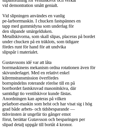
slipanordning för ventilskivor och verkar

vid demontration smått genialt.

Vid slipningen användes en vanlig

pe-larborrmaskin. I chucken fastspännes en

tapp med gummidyna som underlag för

den slipande smärgelduken.

Metallskivorna, som skall slipas, placeras på bordet

under chucken på en träklots, som tidigare

fördes runt för hand för att undvika

slipspår i materialet.

Gustavssons idé var att låta

borrmaskinens mekanism ordna rotationen även för

skivunderlaget. Med en relativt enkel

kilremstransmission överfördes

borrspindelns roterande rörelse till en på

borrbordet fastskruvad masonitskiva, där

samtidigt tio ventilskivor kunde fästas.

Anordningen kan apteras på vilken

pelarborr-maskin som helst och har visat sig i hög

grad både arbets- och tidsbesparande —

tidsvinsten är ungefär tio gånger emot

förut, berättar Gutavsson och besparingen per

slipad detalj uppgår till bortåt 4 kronor.
