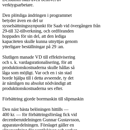
verktygsarbetare.

Den plötsliga ändringen i programmet

betyder även en del ur

sysselsättningssynpunkt för Saab vid övergången från

29-till 32-tillverkning, och ordföranden

hoppades för sin del, att den lediga

kapaciteten skulle kunna utnyttjas genom

ytterligare beställningar på 29 :an.

Slutligen manade VD till effektivisering

och s. k. vardagsrationalisering, för att

produktionskostnaderna skulle hållas så

låga som möjligt. Var och en i sin stad

borde hjälpa till i detta avseende, ty det

är nämligen nu absolut nödvändigt att

produktionskostnaderna ses efter.

Förbättring gjorde borrmaskin till slipmaskin

Den näst bästa belöningen hittills —

400 kr. — för förbättringsförslag fick vid

decemberutdelningen Gunnar Gustavsson,

apparatavdelningen. Förslaget gäller en
