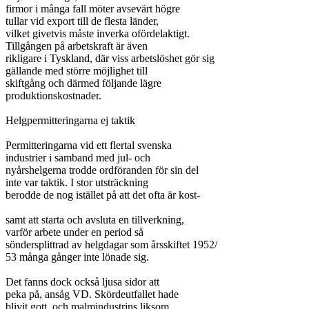
firmor i många fall möter avsevärt högre

tullar vid export till de flesta länder,

vilket givetvis måste inverka ofördelaktigt.

Tillgången på arbetskraft är även

rikligare i Tyskland, där viss arbetslöshet gör sig

gällande med större möjlighet till

skiftgång och därmed följande lägre

produktionskostnader.

Helgpermitteringarna ej taktik

Permitteringarna vid ett flertal svenska

industrier i samband med jul- och

nyårshelgerna trodde ordföranden för sin del

inte var taktik. I stor utsträckning

berodde de nog istället på att det ofta är kost-

samt att starta och avsluta en tillverkning,

varför arbete under en period så

söndersplittrad av helgdagar som årsskiftet 1952/

53 många gånger inte lönade sig.

Det fanns dock också ljusa sidor att

peka på, ansåg VD. Skördeutfallet hade

blivit gott, och malmindustrins liksom
