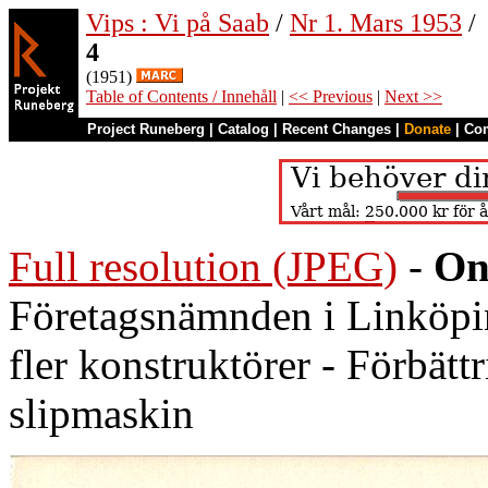
Vips : Vi på Saab
/
Nr 1. Mars 1953
/
4
(1951)
Table of Contents / Innehåll
|
<< Previous
|
Next >>
Project Runeberg
|
Catalog
|
Recent Changes
|
Donate
|
Co
Full resolution (JPEG)
-
On
Företagsnämnden i Linköpin
fler konstruktörer - Förbätt
slipmaskin