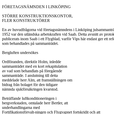
FÖRETAGSNÄMNDEN I LINKÖPING

STÖRRE KONSTRUKTIONSKONTOR,

FLER KONSTRUKTÖRER

En av huvudfrågorna vid företagsnämndens i Linköping julsammantr
1952 var den utländska arbetskraften vid Saab. Detta avsnitt av protoko
publicerats inom Saab i ett Flygblad, varför Vips här endast ger ett refe
som behandlades på sammanträdet.

Bergluften undersökes

Ordföranden, direktör Holm, inledde

sammanträdet med en kort rekapitulation

av vad som behandlats på föregående

sammanträde. I anslutning till detta

meddelade herr Alm, att framställningen om

bidrag från bolaget för den tidigare

nämnda sjukförsäkringen kvarstod.

Beträffande luftkonditioneringen i

bergverkstaden, omtalade herr Bertler, att

underhandlingarna med

Fortifikationsförvalt-ningen och Flygvapnet fortskridit och att
