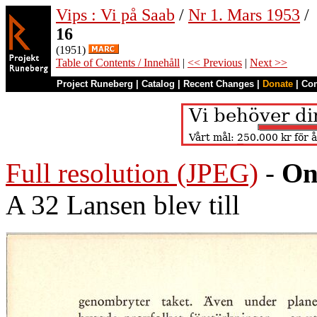
Vips : Vi på Saab
/
Nr 1. Mars 1953
/
16
(1951)
Table of Contents / Innehåll
|
<< Previous
|
Next >>
Project Runeberg
|
Catalog
|
Recent Changes
|
Donate
|
Co
Full resolution (JPEG)
-
On
A 32 Lansen blev till