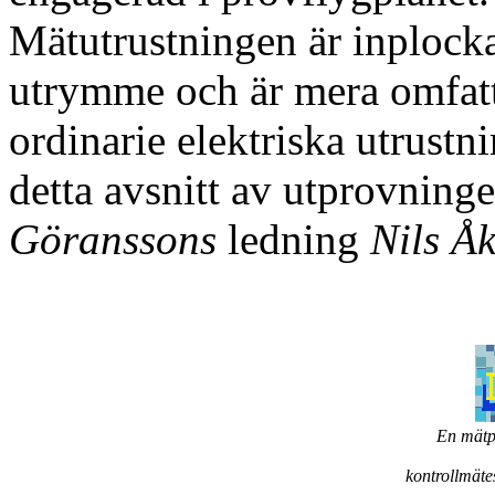
Mätutrustningen är inplockad
utrymme och är mera omfat
ordinarie elektriska utrustn
detta avsnitt av utprovning
Göranssons
ledning
Nils Å
En mätpu
kontrollmätes