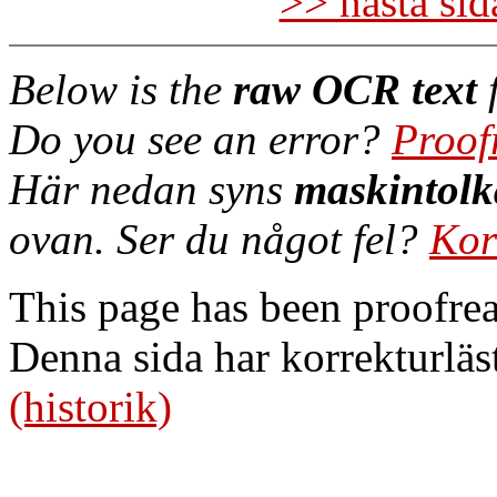
>> nästa si
Below is the
raw OCR text
f
Do you see an error?
Proof
Här nedan syns
maskintolk
ovan. Ser du något fel?
Kor
This page has been proofre
Denna sida har korrekturläs
(historik)