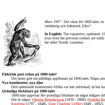
Mars 1997
- Det våras för 1800-talet, en
världskrig och folkmord. Eller?
In English:
The expansive, optimistic 19
texts from the previous century are (stil
the other Nordic countries.
Elektrisk post redan på 1800-talet!
Det fanns gott om påhittiga uppfinnare på 1800-talet. Några a
Nya kontinenter, nya djur
Den spännande kontinenten Afrika var inte utforskad, så hur k
Qvinnliga författare på 1800-talet
1800-talet uppvisar fler qvinnliga författare än något tidigare 
Här är några:
Viktoria Benedictsson
(1850 - 1888),
Fredrika B
Knorring
(1797 - 1848),
Anne Charlotte Leffler
(1849 - 1892).