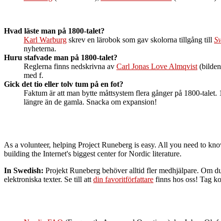
Hvad läste man på 1800-talet?
Karl Warburg
skrev en lärobok som gav skolorna tillgång till
Sv
nyheterna.
Huru stafvade man på 1800-talet?
Reglerna finns nedskrivna av
Carl Jonas Love Almqvist
(bilden 
med f.
Gick det tio eller tolv tum på en fot?
Faktum är att man bytte måttsystem flera gånger på 1800-talet.
längre än de gamla. Snacka om expansion!
As a volunteer, helping Project Runeberg is easy. All you need to kno
building the Internet's biggest center for Nordic literature.
In Swedish:
Projekt Runeberg behöver alltid fler medhjälpare. Om du har
elektroniska texter. Se till att
din favoritförfattare
finns hos oss! Tag k