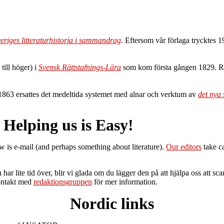
eriges litteraturhistoria i sammandrag
. Eftersom vår förlaga trycktes 
till höger) i
Svensk Rättstafnings-Lära
som kom första gången 1829. Reg
 1863 ersattes det medeltida systemet med alnar och verktum av
det nya 
Helping us is Easy!
w is e-mail (and perhaps something about literature).
Our editors
take c
 lite tid över, blir vi glada om du lägger den på att hjälpa oss att scann
ontakt med
redaktionsgruppen
för mer information.
Nordic links