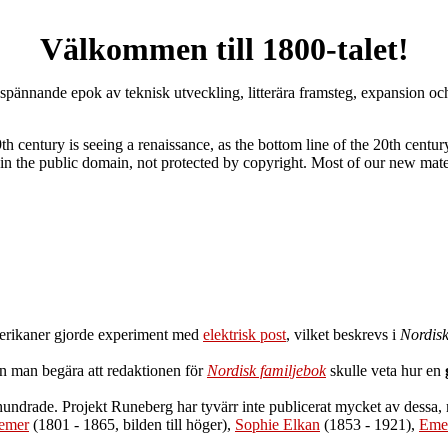
Välkommen till 1800-talet!
 spännande epok av teknisk utveckling, litterära framsteg, expansion och 
th century is seeing a renaissance, as the bottom line of the 20th cent
l) in the public domain, not protected by copyright. Most of our new mate
merikaner gjorde experiment med
elektrisk post
, vilket beskrevs i
Nordisk
an man begära att redaktionen för
Nordisk familjebok
skulle veta hur en
århundrade. Projekt Runeberg har tyvärr inte publicerat mycket av dessa,
remer
(1801 - 1865, bilden till höger),
Sophie Elkan
(1853 - 1921),
Emel