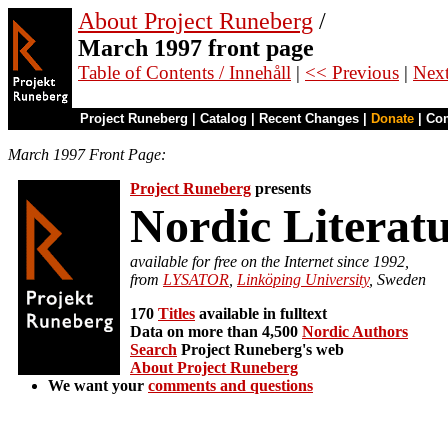
About Project Runeberg
/
March 1997 front page
Table of Contents / Innehåll
|
<< Previous
|
Nex
Project Runeberg
|
Catalog
|
Recent Changes
|
Donate
|
Co
March 1997 Front Page:
Project Runeberg
presents
Nordic Literat
available for free on the Internet since 1992,
from
LYSATOR
,
Linköping University
, Sweden
170
Titles
available in fulltext
Data on more than 4,500
Nordic Authors
Search
Project Runeberg's web
About Project Runeberg
We want your
comments and questions