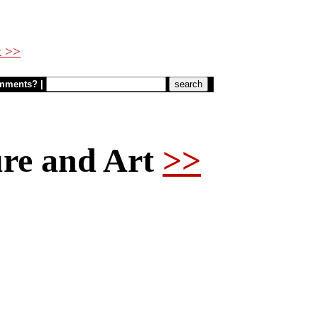
t >>
mments?
|
ure and Art
>>