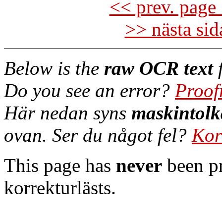
<< prev. page 
>> nästa si
Below is the
raw OCR text
f
Do you see an error?
Proof
Här nedan syns
maskintolk
ovan. Ser du något fel?
Kor
This page has
never
been pr
korrekturlästs.