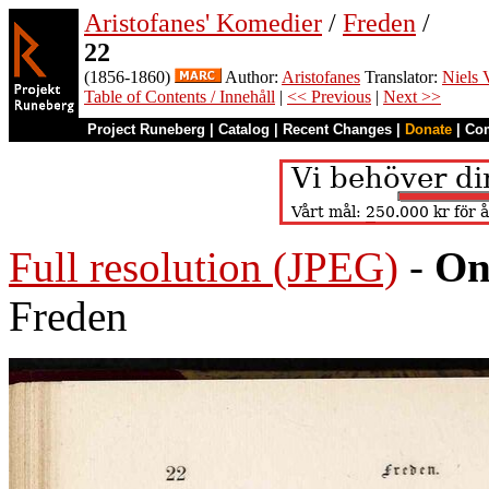
Aristofanes' Komedier
/
Freden
/
22
(1856-1860)
Author:
Aristofanes
Translator:
Niels 
Table of Contents / Innehåll
|
<< Previous
|
Next >>
Project Runeberg
|
Catalog
|
Recent Changes
|
Donate
|
Co
Full resolution (JPEG)
-
On
Freden