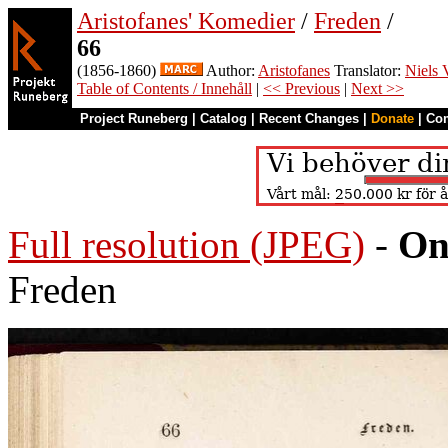
Aristofanes' Komedier
/
Freden
/
66
(1856-1860)
Author:
Aristofanes
Translator:
Niels 
Table of Contents / Innehåll
|
<< Previous
|
Next >>
Project Runeberg
|
Catalog
|
Recent Changes
|
Donate
|
Co
Full resolution (JPEG)
-
On
Freden