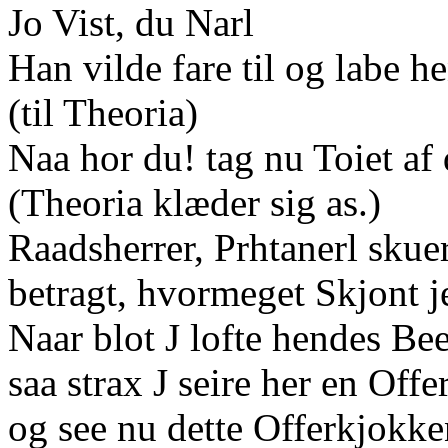
Jo Vist, du Narl
Han vilde fare til og labe 
(til Theoria)
Naa hor du! tag nu Toiet af d
(Theoria klæder sig as.)
Raadsherrer, Prhtanerl skue
betragt, hvormeget Skjont j
Naar blot J lofte hendes Be
saa strax J seire her en Offe
og see nu dette Offerkjokke