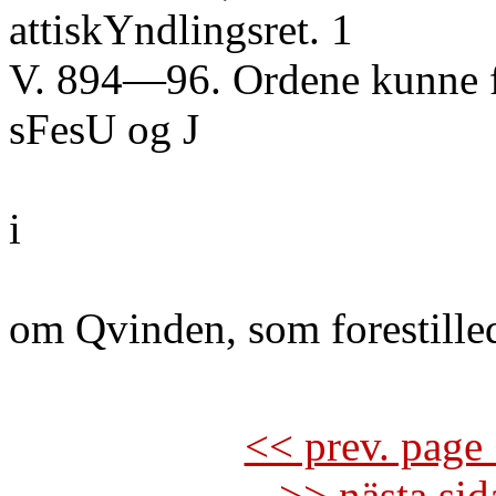
attiskYndlingsret. 1
V. 894—96. Ordene kunne f
sFesU og J
i
om Qvinden, som forestill
<< prev. page 
>> nästa si