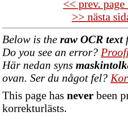
<< prev. page 
>> nästa si
Below is the
raw OCR text
f
Do you see an error?
Proof
Här nedan syns
maskintolk
ovan. Ser du något fel?
Kor
This page has
never
been pr
korrekturlästs.