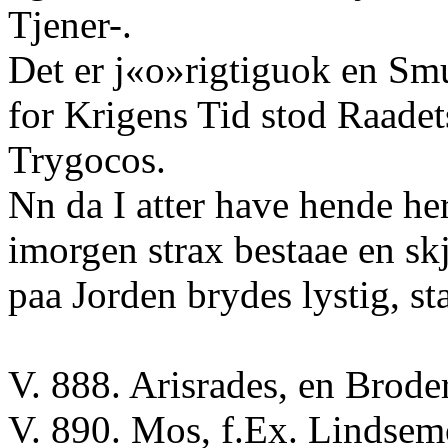
Tjener-.
Det er j«o»rigtiguok en Smu
for Krigens Tid stod Raadet
Trygocos.
Nn da I atter have hende her
imorgen strax bestaae en s
paa Jorden brydes lystig, st
V. 888. Arisrades, en Broder
V. 890. Mos, f.Ex. Lindsemo