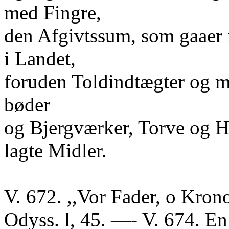
med Fingre,
den Afgivtssum, som gaaer 
i Landet,
foruden Toldindtægter og m
bøder
og Bjergværker, Torve og Ha
lagte Midler.
V. 672. ,,Vor Fader, o Krono
Odyss. l, 45. —- V. 674. En