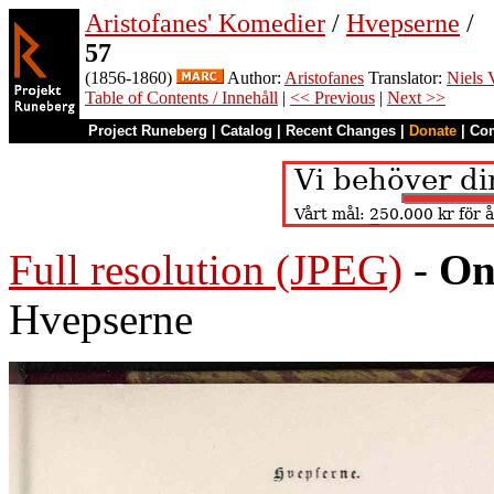
Aristofanes' Komedier
/
Hvepserne
/
57
(1856-1860)
Author:
Aristofanes
Translator:
Niels 
Table of Contents / Innehåll
|
<< Previous
|
Next >>
Project Runeberg
|
Catalog
|
Recent Changes
|
Donate
|
Co
Full resolution (JPEG)
-
On
Hvepserne