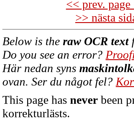
<< prev. page 
>> nästa si
Below is the
raw OCR text
f
Do you see an error?
Proof
Här nedan syns
maskintolk
ovan. Ser du något fel?
Kor
This page has
never
been pr
korrekturlästs.