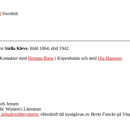
0
Swedish
men
Stella Kleve
, född 1864, död 1942.
 Kontakter med
Herman Bang
i Köpenhamn och med
Ola Hansson
.
iels Jensen
dic Women's Literature
 dekadenslitteraturen
, efterskrift till nyutgåvan av
Berta Funcke
på Ving