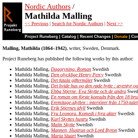
Nordic Authors
/
Mathilda Malling
<< Previous
|
Search for Nordic Authors
|
Next >>
Project Runeberg
|
Catalog
|
Recent Changes
|
Donate
|
Co
Malling, Mathilda (1864–1942)
, writer, Sweden, Denmark.
Project Runeberg has published the following works by this author:
Mathilda Malling,
Daggryning. Roman
Swedish
Mathilda Malling,
Den olycklige Henry Percy
Swedish
Mathilda Malling,
Det fatala giftermålet
Swedish
Mathilda Malling,
Det hvide hus og den røde hytte : æventyr og
Mathilda Malling,
Ebba Stjerne, Eva Skytte och de andra
Swed
Mathilda Malling,
En roman om förste konsuln från den 18 brum
Mathilda Malling,
Eremitage-idyllen : interiörer från 1750-talet
Mathilda Malling,
Erik Stjernes idyll
Swedish
Mathilda Malling,
Fru Leonora. Komedi i fyra akter
Swedish
Mathilda Malling,
Karl Skyttes hustru
Swedish
Mathilda Malling,
Malin Skytte
Swedish
Mathilda Malling,
Mannen, Hustrun och Lord Byron
Swedish
Mathilda Malling,
Maria Stuart
Swedish