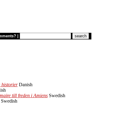
mments?
|
 historier
Danish
ish
aire till freden i Amiens
Swedish
Swedish