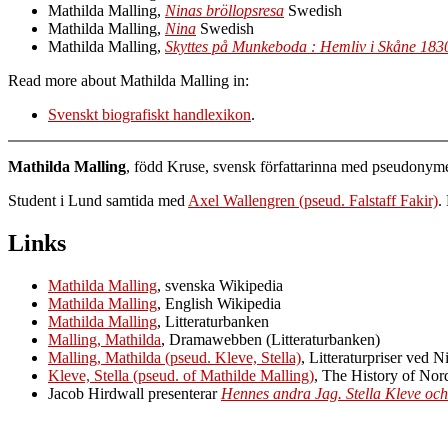
Mathilda Malling,
Ninas bröllopsresa
Swedish
Mathilda Malling,
Nina
Swedish
Mathilda Malling,
Skyttes på Munkeboda : Hemliv i Skåne 183
Read more about Mathilda Malling in:
Svenskt biografiskt handlexikon
.
Mathilda Malling
, född Kruse, svensk författarinna med pseudony
Student i Lund samtida med
Axel Wallengren (pseud. Falstaff Fakir)
.
Links
Mathilda Malling
, svenska Wikipedia
Mathilda Malling
, English Wikipedia
Mathilda Malling
, Litteraturbanken
Malling, Mathilda
, Dramawebben (Litteraturbanken)
Malling, Mathilda (pseud. Kleve, Stella)
, Litteraturpriser ved N
Kleve, Stella (pseud. of Mathilde Malling)
, The History of Nor
Jacob Hirdwall presenterar
Hennes andra Jag. Stella Kleve och