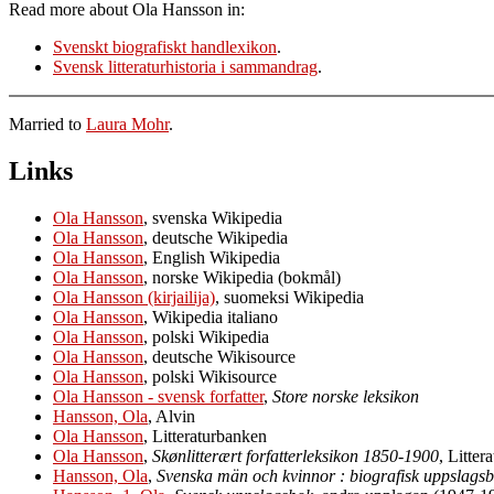
Read more about Ola Hansson in:
Svenskt biografiskt handlexikon
.
Svensk litteraturhistoria i sammandrag
.
Married to
Laura Mohr
.
Links
Ola Hansson
, svenska Wikipedia
Ola Hansson
, deutsche Wikipedia
Ola Hansson
, English Wikipedia
Ola Hansson
, norske Wikipedia (bokmål)
Ola Hansson (kirjailija)
, suomeksi Wikipedia
Ola Hansson
, Wikipedia italiano
Ola Hansson
, polski Wikipedia
Ola Hansson
, deutsche Wikisource
Ola Hansson
, polski Wikisource
Ola Hansson - svensk forfatter
,
Store norske leksikon
Hansson, Ola
, Alvin
Ola Hansson
, Litteraturbanken
Ola Hansson
,
Skønlitterært forfatterleksikon 1850-1900
, Litter
Hansson, Ola
,
Svenska män och kvinnor : biografisk uppslags