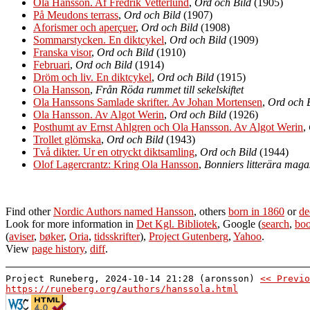
Ola Hansson. Af Fredrik Vetterlund
,
Ord och Bild
(1905)
På Meudons terrass
,
Ord och Bild
(1907)
Aforismer och aperçuer
,
Ord och Bild
(1908)
Sommarstycken. En diktcykel
,
Ord och Bild
(1909)
Franska visor
,
Ord och Bild
(1910)
Februari
,
Ord och Bild
(1914)
Dröm och liv. En diktcykel
,
Ord och Bild
(1915)
Ola Hansson
,
Från Röda rummet till sekelskiftet
Ola Hanssons Samlade skrifter. Av Johan Mortensen
,
Ord och 
Ola Hansson. Av Algot Werin
,
Ord och Bild
(1926)
Posthumt av Ernst Ahlgren och Ola Hansson. Av Algot Werin
,
Trollet glömska
,
Ord och Bild
(1943)
Två dikter. Ur en otryckt diktsamling
,
Ord och Bild
(1944)
Olof Lagercrantz: Kring Ola Hansson
,
Bonniers litterära maga
Find other
Nordic Authors named Hansson
, others
born in 1860
or
de
Look for more information in
Det Kgl. Bibliotek
, Google (
search
,
boo
(
aviser
,
bøker
,
Oria
,
tidsskrifter
),
Project Gutenberg
,
Yahoo
.
View
page history
,
diff
.
Project Runeberg, 2024-10-14 21:28 (aronsson)
<< Previo
https://runeberg.org/authors/hanssola.html