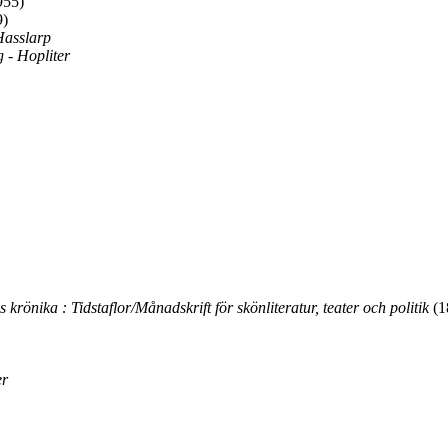
955)
9)
Hasslarp
 - Hopliter
 krönika : Tidstaflor/Månadskrift för skönliteratur, teater och politik
(1
er