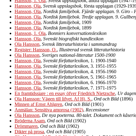
Hansson, 1. Ola
,
Svensk uppslagsbok
, andra upplagan (1947-1
Hansson, Ola
,
Svensk uppslagsbok
, första upplagan (1929-193
Hansson, Ola
,
Nordisk familjebok. Fjärde upplagan. 9. Giro - 
Hansson, Ola
,
Nordisk familjebok. Tredje upplagan. 9. Gullberg
Hansson, Ola
,
Nordisk familjebok
, 1909
Hansson, Ola
,
Nordisk familjebok
, 1899
Hansson, 1. Ola
,
Bonniers konversationslexikon
Hansson, Ola
,
Svenskt biografiskt handlexikon
Ola Hansson
,
Svensk litteraturhistoria i sammandrag
Register: Hansson, O.
,
Illustrerad svensk litteraturhistoria
Ola Hansson
,
Sveriges national-litteratur 1500-1900
Hansson, Ola
,
Svenskt författarlexikon
, 1. 1900-1940
Hansson, Ola
,
Svenskt författarlexikon
, 3. 1951-1955
Hansson, Ola
,
Svenskt författarlexikon
, 4. 1956-1960
Hansson, Ola
,
Svenskt författarlexikon
, 5. 1961-1965
Hansson, Ola
,
Svenskt författarlexikon
, 6. 1966-1970
Hansson, Ola
,
Svenskt författarlexikon
, 7. 1971-1975
En framtidssiare : en essay öfver Friedrich Nietzsche
,
Ur dagens
Ola Hansson: Vägen till lifvet. Af Hj. S.
,
Ord och Bild
(1896)
Minnen af Ernst Ahlgren
,
Ord och Bild
(1901)
Anmälan: Sensitiva amorosa (1902)
,
Recensioner
Ola Hansson
,
De nya poeterna. 80-talet. Dokument och kåseri
Bröderna Asam
,
Ord och Bild
(1902)
Drömmaren
,
Ord och Bild
(1902)
Dikter på prosa
,
Ord och Bild
(1905)