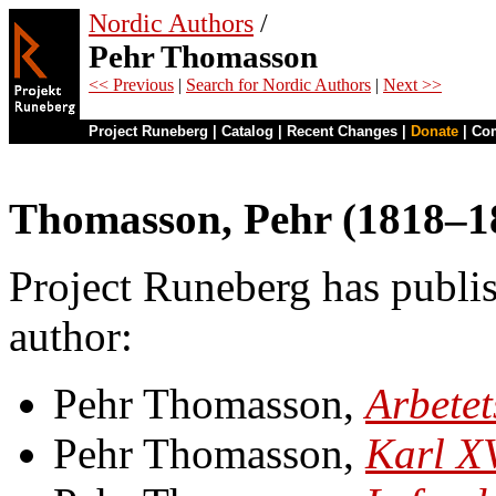
Nordic Authors
/
Pehr Thomasson
<< Previous
|
Search for Nordic Authors
|
Next >>
Project Runeberg
|
Catalog
|
Recent Changes
|
Donate
|
Co
Thomasson, Pehr (1818–1
Project Runeberg has publis
author:
Pehr Thomasson,
Arbetet
Pehr Thomasson,
Karl X