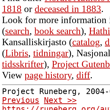
1818
or
deceased in 1883
.
Look for more information
(
search
,
book search
),
Hathi
Kansalliskirjasto (
catalog
,
d
(
Libris
,
tidningar
), Nasjonal
tidsskrifter
),
Project Gutenb
View
page history
,
diff
.
Project Runeberg, 2004
Previous
Next >>
https://runeberg.org/au